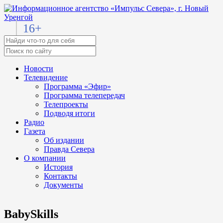
16+
Новости
Телевидение
Программа «Эфир»
Программа телепередач
Телепроекты
Подводя итоги
Радио
Газета
Об издании
Правда Севера
О компании
История
Контакты
Документы
BabySkills