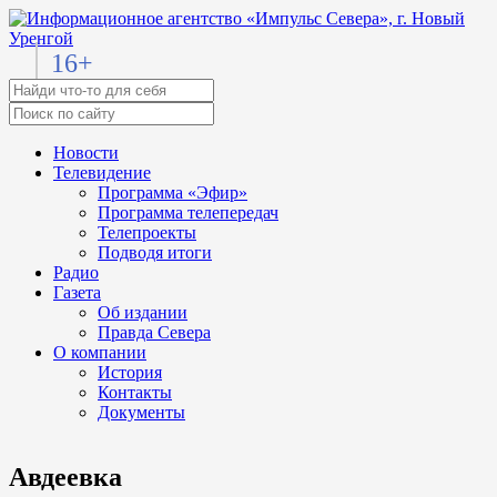
16+
Новости
Телевидение
Программа «Эфир»
Программа телепередач
Телепроекты
Подводя итоги
Радио
Газета
Об издании
Правда Севера
О компании
История
Контакты
Документы
Авдеевка