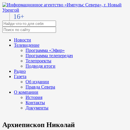
16+
Новости
Телевидение
Программа «Эфир»
Программа телепередач
Телепроекты
Подводя итоги
Радио
Газета
Об издании
Правда Севера
О компании
История
Контакты
Документы
Архиепископ Николай