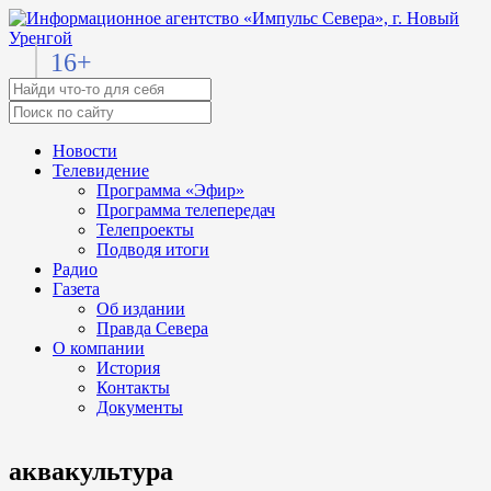
16+
Новости
Телевидение
Программа «Эфир»
Программа телепередач
Телепроекты
Подводя итоги
Радио
Газета
Об издании
Правда Севера
О компании
История
Контакты
Документы
аквакультура