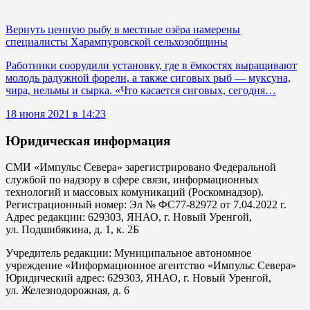
Вернуть ценную рыбу в местные озёра намерены
специалисты Харампуровской сельхозобщины
Работники соорудили установку, где в ёмкостях выращивают
молодь радужной форели, а также сиговых рыб — муксуна,
чира, нельмы и сырка. «Что касается сиговых, сегодня…
18 июня 2021 в 14:23
Юридическая информация
СМИ «Импульс Севера» зарегистрировано Федеральной
службой по надзору в сфере связи, информационных
технологий и массовых комуникаций (Роскомнадзор).
Регистрационный номер: Эл № ФС77-82972 от 7.04.2022 г.
Адрес редакции: 629303, ЯНАО, г. Новый Уренгой,
ул. Подшибякина, д. 1, к. 2Б
Учредитель редакции: Муниципальное автономное
учреждение «Информационное агентство «Импульс Севера»
Юридический адрес: 629303, ЯНАО, г. Новый Уренгой,
ул. Железнодорожная, д. 6