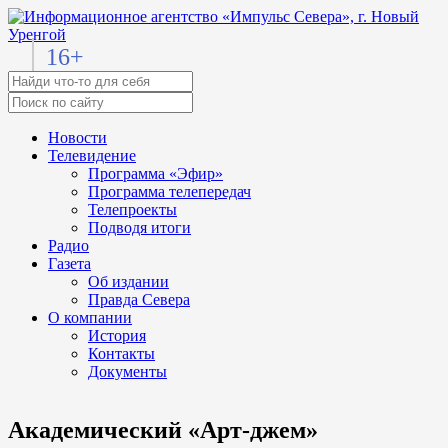
16+
Новости
Телевидение
Программа «Эфир»
Программа телепередач
Телепроекты
Подводя итоги
Радио
Газета
Об издании
Правда Севера
О компании
История
Контакты
Документы
Академический «Арт-джем»