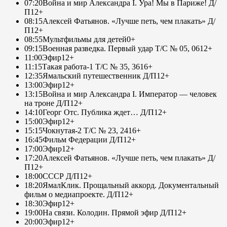
07:20
Война и мир Александра I. Ура! Мы в Париже! Д/
П
12+
08:15
Алексей Фатьянов. «Лучше петь, чем плакать» Д/
П
12+
08:55
Мультфильмы для детей
0+
09:15
Военная разведка. Первый удар Т/С № 05, 06
12+
11:00
Эфир
12+
11:15
Такая работа-1 Т/С № 35, 36
16+
12:35
Ямальский путешественник Д/П
12+
13:00
Эфир
12+
13:15
Война и мир Александра I. Император — человек
на троне Д/П
12+
14:10
Георг Отс. Публика ждет… Д/П
12+
15:00
Эфир
12+
15:15
Чокнутая-2 Т/С № 23, 24
16+
16:45
Фильм Федерации Д/П
12+
17:00
Эфир
12+
17:20
Алексей Фатьянов. «Лучше петь, чем плакать» Д/
П
12+
18:00
СССР Д/П
12+
18:20
ЯмалКлик. Прощальный аккорд. Документальный
фильм о медиапроекте. Д/П
12+
18:30
Эфир
12+
19:00
На связи. Колодин. Прямой эфир Д/П
12+
20:00
Эфир
12+