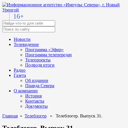
16+
Новости
Телевидение
Программа «Эфир»
Программа телепередач
Телепроекты
Подводя итоги
Радио
Газета
Об издании
Правда Севера
О компании
История
Контакты
Документы
Главная
»
Телеблогер
» Телеблогер. Выпуск 31.
Телеблогер. Выпуск 31.