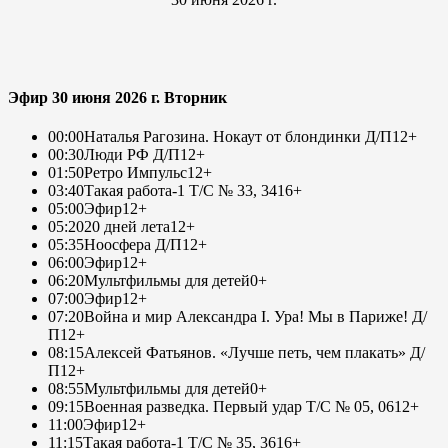
Эфир 30 июня 2026 г. Вторник
00:00
Наталья Рагозина. Нокаут от блондинки Д/П
12+
00:30
Люди РФ Д/П
12+
01:50
Ретро Импульс
12+
03:40
Такая работа-1 Т/С № 33, 34
16+
05:00
Эфир
12+
05:20
20 дней лета
12+
05:35
Ноосфера Д/П
12+
06:00
Эфир
12+
06:20
Мультфильмы для детей
0+
07:00
Эфир
12+
07:20
Война и мир Александра I. Ура! Мы в Париже! Д/
П
12+
08:15
Алексей Фатьянов. «Лучше петь, чем плакать» Д/
П
12+
08:55
Мультфильмы для детей
0+
09:15
Военная разведка. Первый удар Т/С № 05, 06
12+
11:00
Эфир
12+
11:15
Такая работа-1 Т/С № 35, 36
16+