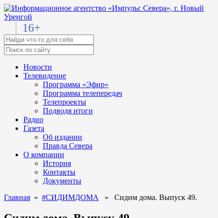
16+
Новости
Телевидение
Программа «Эфир»
Программа телепередач
Телепроекты
Подводя итоги
Радио
Газета
Об издании
Правда Севера
О компании
История
Контакты
Документы
Главная
»
#СИДИМДОМА
» Сидим дома. Выпуск 49.
Сидим дома. Выпуск 49.