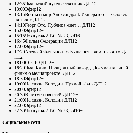
12:35
Ямальский путешественник Д/П
12+
13:00
Эфир
12+
13:15
Война и мир Александра I. Император — человек
на троне Д/П
12+
14:10
Георг Отс. Публика ждет… Д/П
12+
15:00
Эфир
12+
15:15
Чокнутая-2 Т/С № 23, 24
16+
16:45
Фильм Федерации Д/П
12+
17:00
Эфир
12+
17:20
Алексей Фатьянов. «Лучше петь, чем плакать» Д/
П
12+
18:00
СССР Д/П
12+
18:20
ЯмалКлик. Прощальный аккорд. Документальный
фильм о медиапроекте. Д/П
12+
18:30
Эфир
12+
19:00
На связи. Колодин. Прямой эфир Д/П
12+
20:00
Эфир
12+
20:30
В ритме новостей Д/П
12+
21:00
На связи. Колодин Д/П
12+
22:00
Эфир
12+
22:30
Чокнутая-2 Т/С № 23, 24
16+
Социальные сети