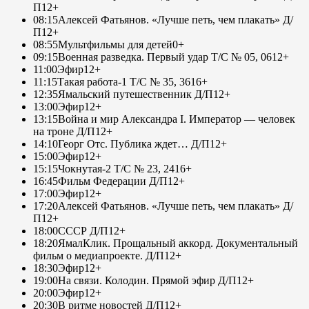
П
12+
08:15
Алексей Фатьянов. «Лучше петь, чем плакать» Д/
П
12+
08:55
Мультфильмы для детей
0+
09:15
Военная разведка. Первый удар Т/С № 05, 06
12+
11:00
Эфир
12+
11:15
Такая работа-1 Т/С № 35, 36
16+
12:35
Ямальский путешественник Д/П
12+
13:00
Эфир
12+
13:15
Война и мир Александра I. Император — человек
на троне Д/П
12+
14:10
Георг Отс. Публика ждет… Д/П
12+
15:00
Эфир
12+
15:15
Чокнутая-2 Т/С № 23, 24
16+
16:45
Фильм Федерации Д/П
12+
17:00
Эфир
12+
17:20
Алексей Фатьянов. «Лучше петь, чем плакать» Д/
П
12+
18:00
СССР Д/П
12+
18:20
ЯмалКлик. Прощальный аккорд. Документальный
фильм о медиапроекте. Д/П
12+
18:30
Эфир
12+
19:00
На связи. Колодин. Прямой эфир Д/П
12+
20:00
Эфир
12+
20:30
В ритме новостей Д/П
12+