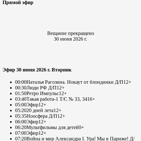
Прямой эфир
Вещание прекращено
30 июня 2026 г.
Эфир 30 июня 2026 г. Вторник
00:00
Наталья Рагозина. Нокаут от блондинки Д/П
12+
00:30
Люди РФ Д/П
12+
01:50
Ретро Импульс
12+
03:40
Такая работа-1 Т/С № 33, 34
16+
05:00
Эфир
12+
05:20
20 дней лета
12+
05:35
Ноосфера Д/П
12+
06:00
Эфир
12+
06:20
Мультфильмы для детей
0+
07:00
Эфир
12+
07:20
Война и мир Александра I. Ура! Мы в Париже! Д/