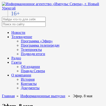
16+
Новости
Телевидение
Программа «Эфир»
Программа телепередач
Телепроекты
Подводя итоги
Радио
Газета
Об издании
Правда Севера
О компании
История
Контакты
Документы
Главная
»
Информационные выпуски
» Эфир. 8 мая
Эфир. 8 мая