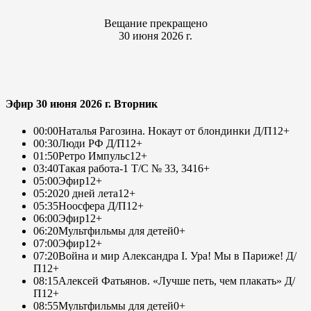
Вещание прекращено
30 июня 2026 г.
Эфир 30 июня 2026 г. Вторник
00:00
Наталья Рагозина. Нокаут от блондинки Д/П
12+
00:30
Люди РФ Д/П
12+
01:50
Ретро Импульс
12+
03:40
Такая работа-1 Т/С № 33, 34
16+
05:00
Эфир
12+
05:20
20 дней лета
12+
05:35
Ноосфера Д/П
12+
06:00
Эфир
12+
06:20
Мультфильмы для детей
0+
07:00
Эфир
12+
07:20
Война и мир Александра I. Ура! Мы в Париже! Д/
П
12+
08:15
Алексей Фатьянов. «Лучше петь, чем плакать» Д/
П
12+
08:55
Мультфильмы для детей
0+