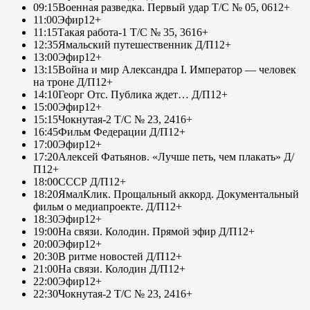
09:15
Военная разведка. Первый удар Т/С № 05, 06
12+
11:00
Эфир
12+
11:15
Такая работа-1 Т/С № 35, 36
16+
12:35
Ямальский путешественник Д/П
12+
13:00
Эфир
12+
13:15
Война и мир Александра I. Император — человек
на троне Д/П
12+
14:10
Георг Отс. Публика ждет… Д/П
12+
15:00
Эфир
12+
15:15
Чокнутая-2 Т/С № 23, 24
16+
16:45
Фильм Федерации Д/П
12+
17:00
Эфир
12+
17:20
Алексей Фатьянов. «Лучше петь, чем плакать» Д/
П
12+
18:00
СССР Д/П
12+
18:20
ЯмалКлик. Прощальный аккорд. Документальный
фильм о медиапроекте. Д/П
12+
18:30
Эфир
12+
19:00
На связи. Колодин. Прямой эфир Д/П
12+
20:00
Эфир
12+
20:30
В ритме новостей Д/П
12+
21:00
На связи. Колодин Д/П
12+
22:00
Эфир
12+
22:30
Чокнутая-2 Т/С № 23, 24
16+