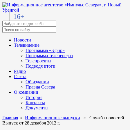
16+
Новости
Телевидение
Программа «Эфир»
Программа телепередач
Телепроекты
Подводя итоги
Радио
Газета
Об издании
Правда Севера
О компании
История
Контакты
Документы
Главная
»
Информационные выпуски
» Служба новостей.
Выпуск от 28 декабря 2012 г.