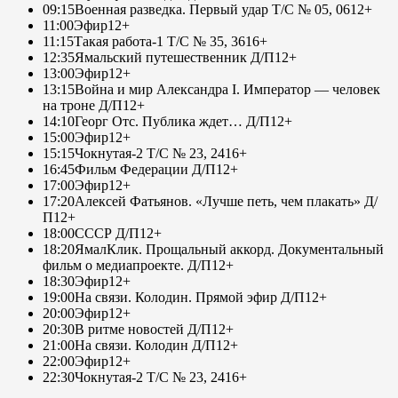
09:15
Военная разведка. Первый удар Т/С № 05, 06
12+
11:00
Эфир
12+
11:15
Такая работа-1 Т/С № 35, 36
16+
12:35
Ямальский путешественник Д/П
12+
13:00
Эфир
12+
13:15
Война и мир Александра I. Император — человек
на троне Д/П
12+
14:10
Георг Отс. Публика ждет… Д/П
12+
15:00
Эфир
12+
15:15
Чокнутая-2 Т/С № 23, 24
16+
16:45
Фильм Федерации Д/П
12+
17:00
Эфир
12+
17:20
Алексей Фатьянов. «Лучше петь, чем плакать» Д/
П
12+
18:00
СССР Д/П
12+
18:20
ЯмалКлик. Прощальный аккорд. Документальный
фильм о медиапроекте. Д/П
12+
18:30
Эфир
12+
19:00
На связи. Колодин. Прямой эфир Д/П
12+
20:00
Эфир
12+
20:30
В ритме новостей Д/П
12+
21:00
На связи. Колодин Д/П
12+
22:00
Эфир
12+
22:30
Чокнутая-2 Т/С № 23, 24
16+