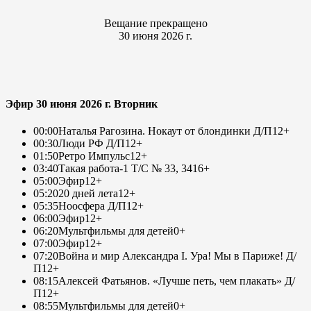
Вещание прекращено
30 июня 2026 г.
Эфир 30 июня 2026 г. Вторник
00:00
Наталья Рагозина. Нокаут от блондинки Д/П
12+
00:30
Люди РФ Д/П
12+
01:50
Ретро Импульс
12+
03:40
Такая работа-1 Т/С № 33, 34
16+
05:00
Эфир
12+
05:20
20 дней лета
12+
05:35
Ноосфера Д/П
12+
06:00
Эфир
12+
06:20
Мультфильмы для детей
0+
07:00
Эфир
12+
07:20
Война и мир Александра I. Ура! Мы в Париже! Д/
П
12+
08:15
Алексей Фатьянов. «Лучше петь, чем плакать» Д/
П
12+
08:55
Мультфильмы для детей
0+