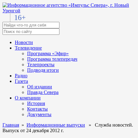
16+
Новости
Телевидение
Программа «Эфир»
Программа телепередач
Телепроекты
Подводя итоги
Радио
Газета
Об издании
Правда Севера
О компании
История
Контакты
Документы
Главная
»
Информационные выпуски
» Служба новостей.
Выпуск от 24 декабря 2012 г.