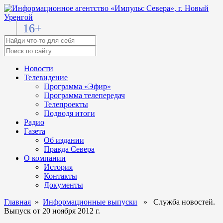
16+
Новости
Телевидение
Программа «Эфир»
Программа телепередач
Телепроекты
Подводя итоги
Радио
Газета
Об издании
Правда Севера
О компании
История
Контакты
Документы
Главная
»
Информационные выпуски
» Служба новостей.
Выпуск от 20 ноября 2012 г.