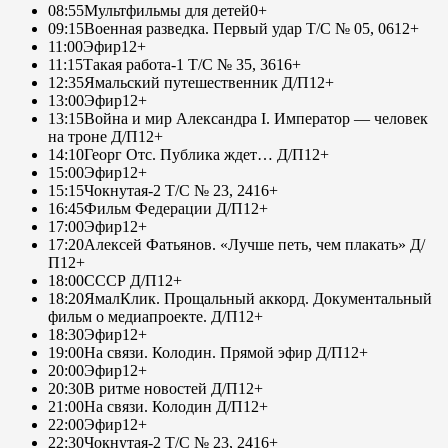
08:55
Мультфильмы для детей
0+
09:15
Военная разведка. Первый удар Т/С № 05, 06
12+
11:00
Эфир
12+
11:15
Такая работа-1 Т/С № 35, 36
16+
12:35
Ямальский путешественник Д/П
12+
13:00
Эфир
12+
13:15
Война и мир Александра I. Император — человек
на троне Д/П
12+
14:10
Георг Отс. Публика ждет… Д/П
12+
15:00
Эфир
12+
15:15
Чокнутая-2 Т/С № 23, 24
16+
16:45
Фильм Федерации Д/П
12+
17:00
Эфир
12+
17:20
Алексей Фатьянов. «Лучше петь, чем плакать» Д/
П
12+
18:00
СССР Д/П
12+
18:20
ЯмалКлик. Прощальный аккорд. Документальный
фильм о медиапроекте. Д/П
12+
18:30
Эфир
12+
19:00
На связи. Колодин. Прямой эфир Д/П
12+
20:00
Эфир
12+
20:30
В ритме новостей Д/П
12+
21:00
На связи. Колодин Д/П
12+
22:00
Эфир
12+
22:30
Чокнутая-2 Т/С № 23, 24
16+