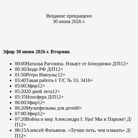
Вещание прекращено
30 июня 2026 г.
Эфир 30 июня 2026 г. Вторник
00:00
Наталья Рагозина. Нокаут от блондинки Д/П
12+
00:30
Люди РФ Д/П
12+
01:50
Ретро Импульс
12+
03:40
Такая работа-1 Т/С № 33, 34
16+
05:00
Эфир
12+
05:20
20 дней лета
12+
05:35
Ноосфера Д/П
12+
06:00
Эфир
12+
06:20
Мультфильмы для детей
0+
07:00
Эфир
12+
07:20
Война и мир Александра I. Ура! Мы в Париже! Д/
П
12+
08:15
Алексей Фатьянов. «Лучше петь, чем плакать» Д/
П
12+