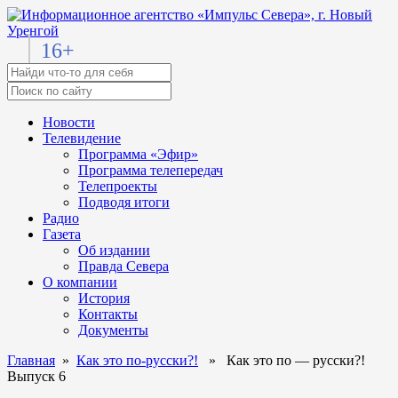
16+
Новости
Телевидение
Программа «Эфир»
Программа телепередач
Телепроекты
Подводя итоги
Радио
Газета
Об издании
Правда Севера
О компании
История
Контакты
Документы
Главная
»
Как это по-русски?!
» Как это по — русски?!
Выпуск 6