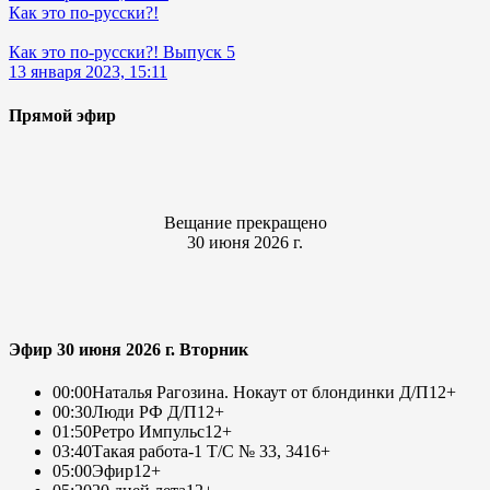
Как это по-русски?!
Как это по-русски?! Выпуск 5
13 января 2023, 15:11
Прямой эфир
Вещание прекращено
30 июня 2026 г.
Эфир 30 июня 2026 г. Вторник
00:00
Наталья Рагозина. Нокаут от блондинки Д/П
12+
00:30
Люди РФ Д/П
12+
01:50
Ретро Импульс
12+
03:40
Такая работа-1 Т/С № 33, 34
16+
05:00
Эфир
12+