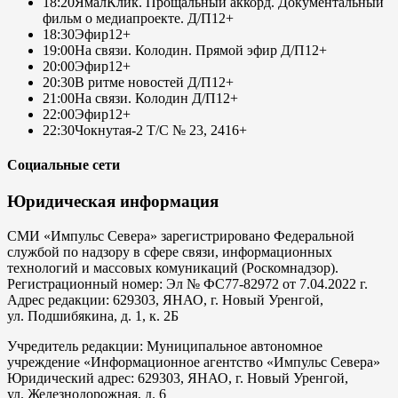
18:20
ЯмалКлик. Прощальный аккорд. Документальный
фильм о медиапроекте. Д/П
12+
18:30
Эфир
12+
19:00
На связи. Колодин. Прямой эфир Д/П
12+
20:00
Эфир
12+
20:30
В ритме новостей Д/П
12+
21:00
На связи. Колодин Д/П
12+
22:00
Эфир
12+
22:30
Чокнутая-2 Т/С № 23, 24
16+
Социальные сети
Юридическая информация
СМИ «Импульс Севера» зарегистрировано Федеральной
службой по надзору в сфере связи, информационных
технологий и массовых комуникаций (Роскомнадзор).
Регистрационный номер: Эл № ФС77-82972 от 7.04.2022 г.
Адрес редакции: 629303, ЯНАО, г. Новый Уренгой,
ул. Подшибякина, д. 1, к. 2Б
Учредитель редакции: Муниципальное автономное
учреждение «Информационное агентство «Импульс Севера»
Юридический адрес: 629303, ЯНАО, г. Новый Уренгой,
ул. Железнодорожная, д. 6