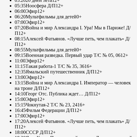
05:20
20 дней лета
12+
05:35
Ноосфера Д/П
12+
06:00
Эфир
12+
06:20
Мультфильмы для детей
0+
07:00
Эфир
12+
07:20
Война и мир Александра I. Ура! Мы в Париже! Д/
П
12+
08:15
Алексей Фатьянов. «Лучше петь, чем плакать» Д/
П
12+
08:55
Мультфильмы для детей
0+
09:15
Военная разведка. Первый удар Т/С № 05, 06
12+
11:00
Эфир
12+
11:15
Такая работа-1 Т/С № 35, 36
16+
12:35
Ямальский путешественник Д/П
12+
13:00
Эфир
12+
13:15
Война и мир Александра I. Император — человек
на троне Д/П
12+
14:10
Георг Отс. Публика ждет… Д/П
12+
15:00
Эфир
12+
15:15
Чокнутая-2 Т/С № 23, 24
16+
16:45
Фильм Федерации Д/П
12+
17:00
Эфир
12+
17:20
Алексей Фатьянов. «Лучше петь, чем плакать» Д/
П
12+
18:00
СССР Д/П
12+