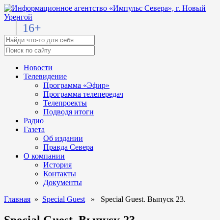
16+
Новости
Телевидение
Программа «Эфир»
Программа телепередач
Телепроекты
Подводя итоги
Радио
Газета
Об издании
Правда Севера
О компании
История
Контакты
Документы
Главная
»
Special Guest
» Special Guest. Выпуск 23.
Special Guest. Выпуск 23.