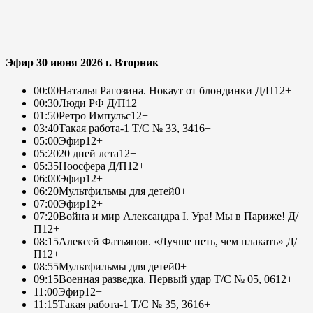
Эфир 30 июня 2026 г. Вторник
00:00
Наталья Рагозина. Нокаут от блондинки Д/П
12+
00:30
Люди РФ Д/П
12+
01:50
Ретро Импульс
12+
03:40
Такая работа-1 Т/С № 33, 34
16+
05:00
Эфир
12+
05:20
20 дней лета
12+
05:35
Ноосфера Д/П
12+
06:00
Эфир
12+
06:20
Мультфильмы для детей
0+
07:00
Эфир
12+
07:20
Война и мир Александра I. Ура! Мы в Париже! Д/
П
12+
08:15
Алексей Фатьянов. «Лучше петь, чем плакать» Д/
П
12+
08:55
Мультфильмы для детей
0+
09:15
Военная разведка. Первый удар Т/С № 05, 06
12+
11:00
Эфир
12+
11:15
Такая работа-1 Т/С № 35, 36
16+