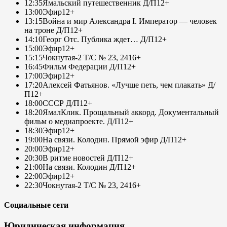
12:35
Ямальский путешественник Д/П
12+
13:00
Эфир
12+
13:15
Война и мир Александра I. Император — человек
на троне Д/П
12+
14:10
Георг Отс. Публика ждет… Д/П
12+
15:00
Эфир
12+
15:15
Чокнутая-2 Т/С № 23, 24
16+
16:45
Фильм Федерации Д/П
12+
17:00
Эфир
12+
17:20
Алексей Фатьянов. «Лучше петь, чем плакать» Д/
П
12+
18:00
СССР Д/П
12+
18:20
ЯмалКлик. Прощальный аккорд. Документальный
фильм о медиапроекте. Д/П
12+
18:30
Эфир
12+
19:00
На связи. Колодин. Прямой эфир Д/П
12+
20:00
Эфир
12+
20:30
В ритме новостей Д/П
12+
21:00
На связи. Колодин Д/П
12+
22:00
Эфир
12+
22:30
Чокнутая-2 Т/С № 23, 24
16+
Социальные сети
Юридическая информация