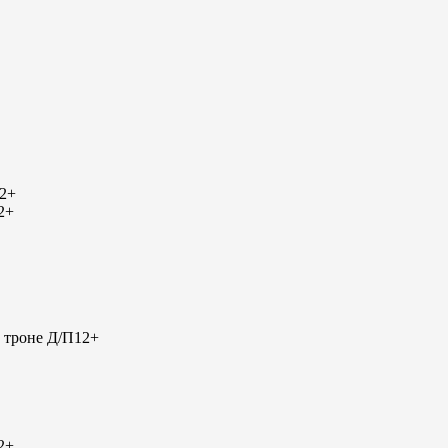
2+
2+
 троне Д/П
12+
2+