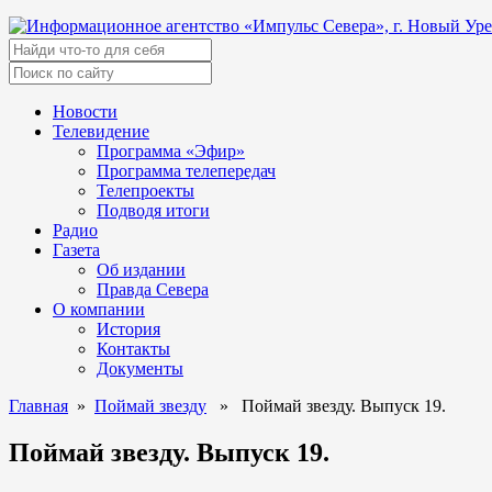
Новости
Телевидение
Программа «Эфир»
Программа телепередач
Телепроекты
Подводя итоги
Радио
Газета
Об издании
Правда Севера
О компании
История
Контакты
Документы
Главная
»
Поймай звезду
» Поймай звезду. Выпуск 19.
Поймай звезду. Выпуск 19.