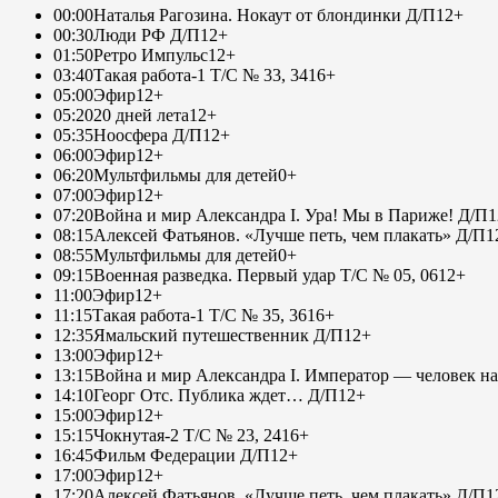
00:00
Наталья Рагозина. Нокаут от блондинки Д/П
12+
00:30
Люди РФ Д/П
12+
01:50
Ретро Импульс
12+
03:40
Такая работа-1 Т/С № 33, 34
16+
05:00
Эфир
12+
05:20
20 дней лета
12+
05:35
Ноосфера Д/П
12+
06:00
Эфир
12+
06:20
Мультфильмы для детей
0+
07:00
Эфир
12+
07:20
Война и мир Александра I. Ура! Мы в Париже! Д/П
1
08:15
Алексей Фатьянов. «Лучше петь, чем плакать» Д/П
1
08:55
Мультфильмы для детей
0+
09:15
Военная разведка. Первый удар Т/С № 05, 06
12+
11:00
Эфир
12+
11:15
Такая работа-1 Т/С № 35, 36
16+
12:35
Ямальский путешественник Д/П
12+
13:00
Эфир
12+
13:15
Война и мир Александра I. Император — человек на
14:10
Георг Отс. Публика ждет… Д/П
12+
15:00
Эфир
12+
15:15
Чокнутая-2 Т/С № 23, 24
16+
16:45
Фильм Федерации Д/П
12+
17:00
Эфир
12+
17:20
Алексей Фатьянов. «Лучше петь, чем плакать» Д/П
1