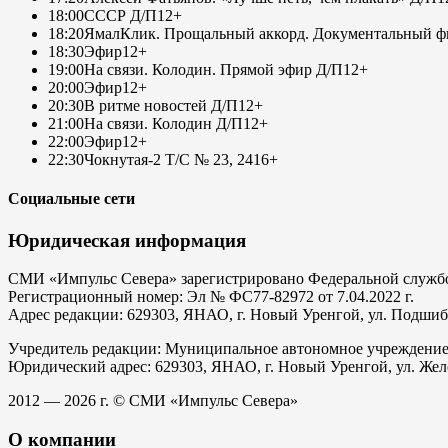
18:00
СССР Д/П
12+
18:20
ЯмалКлик. Прощальный аккорд. Документальный фи
18:30
Эфир
12+
19:00
На связи. Колодин. Прямой эфир Д/П
12+
20:00
Эфир
12+
20:30
В ритме новостей Д/П
12+
21:00
На связи. Колодин Д/П
12+
22:00
Эфир
12+
22:30
Чокнутая-2 Т/С № 23, 24
16+
Социальные сети
Юридическая информация
СМИ «Импульс Севера» зарегистрировано Федеральной службой
Регистрационный номер: Эл № ФС77-82972 от 7.04.2022 г.
Адрес редакции: 629303, ЯНАО, г. Новый Уренгой, ул. Подшибяк
Учредитель редакции: Муниципальное автономное учреждени
Юридический адрес: 629303, ЯНАО, г. Новый Уренгой, ул. Жел
2012 — 2026 г. © СМИ «Импульс Севера»
О компании