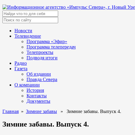
Новости
Телевидение
Программа «Эфир»
Программа телепередач
Телепроекты
Подводя итоги
Радио
Газета
Об издании
Правда Севера
О компании
История
Контакты
Документы
Главная
»
Зимние забавы
» Зимние забавы. Выпуск 4.
Зимние забавы. Выпуск 4.