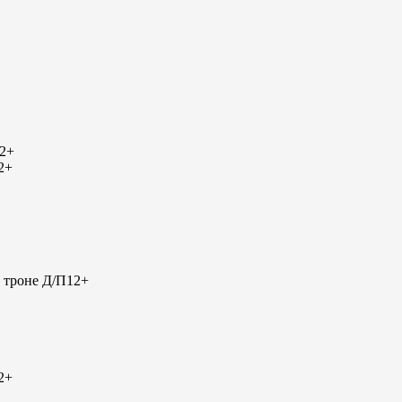
2+
2+
 троне Д/П
12+
2+