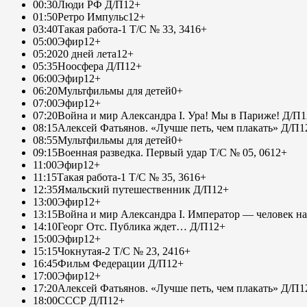
00:30
Люди РФ Д/П
12+
01:50
Ретро Импульс
12+
03:40
Такая работа-1 Т/С № 33, 34
16+
05:00
Эфир
12+
05:20
20 дней лета
12+
05:35
Ноосфера Д/П
12+
06:00
Эфир
12+
06:20
Мультфильмы для детей
0+
07:00
Эфир
12+
07:20
Война и мир Александра I. Ура! Мы в Париже! Д/П
1
08:15
Алексей Фатьянов. «Лучше петь, чем плакать» Д/П
1
08:55
Мультфильмы для детей
0+
09:15
Военная разведка. Первый удар Т/С № 05, 06
12+
11:00
Эфир
12+
11:15
Такая работа-1 Т/С № 35, 36
16+
12:35
Ямальский путешественник Д/П
12+
13:00
Эфир
12+
13:15
Война и мир Александра I. Император — человек на
14:10
Георг Отс. Публика ждет… Д/П
12+
15:00
Эфир
12+
15:15
Чокнутая-2 Т/С № 23, 24
16+
16:45
Фильм Федерации Д/П
12+
17:00
Эфир
12+
17:20
Алексей Фатьянов. «Лучше петь, чем плакать» Д/П
1
18:00
СССР Д/П
12+