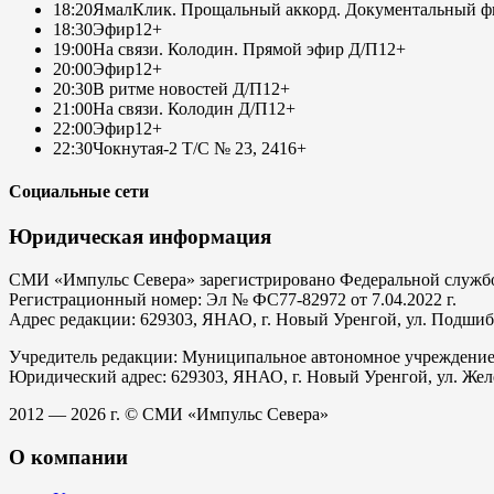
18:20
ЯмалКлик. Прощальный аккорд. Документальный фи
18:30
Эфир
12+
19:00
На связи. Колодин. Прямой эфир Д/П
12+
20:00
Эфир
12+
20:30
В ритме новостей Д/П
12+
21:00
На связи. Колодин Д/П
12+
22:00
Эфир
12+
22:30
Чокнутая-2 Т/С № 23, 24
16+
Социальные сети
Юридическая информация
СМИ «Импульс Севера» зарегистрировано Федеральной службой
Регистрационный номер: Эл № ФС77-82972 от 7.04.2022 г.
Адрес редакции: 629303, ЯНАО, г. Новый Уренгой, ул. Подшибяк
Учредитель редакции: Муниципальное автономное учреждени
Юридический адрес: 629303, ЯНАО, г. Новый Уренгой, ул. Жел
2012 — 2026 г. © СМИ «Импульс Севера»
О компании