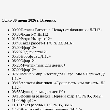
Эфир 30 июня 2026 г. Вторник
00:00
Наталья Рагозина. Нокаут от блондинки Д/П
12+
00:30
Люди РФ Д/П
12+
01:50
Ретро Импульс
12+
03:40
Такая работа-1 Т/С № 33, 34
16+
05:00
Эфир
12+
05:20
20 дней лета
12+
05:35
Ноосфера Д/П
12+
06:00
Эфир
12+
06:20
Мультфильмы для детей
0+
07:00
Эфир
12+
07:20
Война и мир Александра I. Ура! Мы в Париже! Д/
П
12+
08:15
Алексей Фатьянов. «Лучше петь, чем плакать» Д/
П
12+
08:55
Мультфильмы для детей
0+
09:15
Военная разведка. Первый удар Т/С № 05, 06
12+
11:00
Эфир
12+
11:15
Такая работа-1 Т/С № 35, 36
16+
12:35
Ямальский путешественник Д/П
12+