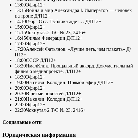
13:00
Эфир
12+
13:15
Война и мир Александра I. Император — человек
на троне Д/П
12+
14:10
Георг Отс. Публика ждет… Д/П
12+
15:00
Эфир
12+
15:15
Чокнутая-2 Т/С № 23, 24
16+
16:45
Фильм Федерации Д/П
12+
17:00
Эфир
12+
17:20
Алексей Фатьянов. «Лучше петь, чем плакать» Д/
П
12+
18:00
СССР Д/П
12+
18:20
ЯмалКлик. Прощальный аккорд. Документальный
фильм о медиапроекте. Д/П
12+
18:30
Эфир
12+
19:00
На связи. Колодин. Прямой эфир Д/П
12+
20:00
Эфир
12+
20:30
В ритме новостей Д/П
12+
21:00
На связи. Колодин Д/П
12+
22:00
Эфир
12+
22:30
Чокнутая-2 Т/С № 23, 24
16+
Социальные сети
Юридическая информация