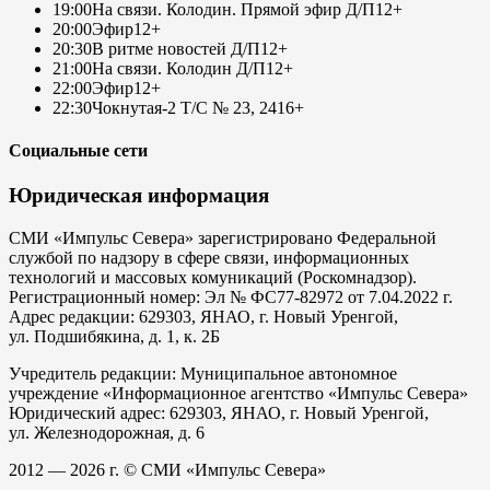
19:00
На связи. Колодин. Прямой эфир Д/П
12+
20:00
Эфир
12+
20:30
В ритме новостей Д/П
12+
21:00
На связи. Колодин Д/П
12+
22:00
Эфир
12+
22:30
Чокнутая-2 Т/С № 23, 24
16+
Социальные сети
Юридическая информация
СМИ «Импульс Севера» зарегистрировано Федеральной
службой по надзору в сфере связи, информационных
технологий и массовых комуникаций (Роскомнадзор).
Регистрационный номер: Эл № ФС77-82972 от 7.04.2022 г.
Адрес редакции: 629303, ЯНАО, г. Новый Уренгой,
ул. Подшибякина, д. 1, к. 2Б
Учредитель редакции: Муниципальное автономное
учреждение «Информационное агентство «Импульс Севера»
Юридический адрес: 629303, ЯНАО, г. Новый Уренгой,
ул. Железнодорожная, д. 6
2012 — 2026 г. © СМИ «Импульс Севера»