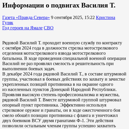
Информации о подвигах Василия Т.
Газета «Правда Севера»
9 сентября 2025, 15:22
Кристина
Гуляк
Год героев на Ямале
СВО
Рядовой Василий Т. проходит военную службу по контракту
с октября 2024 года в должности стрелка мотострелкового
отделения мотострелкового взвода мотострелкового
батальона. В ходе проведения специальной военной операции
Василий не раз проявлял смелость и решительность при
выполнении боевых задач.
В декабре 2024 года рядовой Василий Т., в составе штурмовой
группы, участвовал в боевых действиях по захвату и зачистке
укрепленных позиций противника в на окраине одного
из населенных пунктов Донецкой Народной Республики.
Проявляя высокую степень профессионализма и мужества,
рядовой Василий Т. Вместе штурмовой группой штурмовал
опорный пункт противника. Эффективно используя
стрелковое оружие и гранаты, он в ходе ожесточенного боя
смело обошёл позиции противника с фланга и уничтожил
двух боевиков ВСУ двумя гранатами Ф-1. Эти действия
позволили остальным членам группы успешно захватить