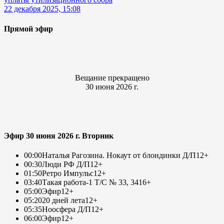
22 декабря 2025, 15:08
Прямой эфир
Вещание прекращено
30 июня 2026 г.
Эфир 30 июня 2026 г. Вторник
00:00
Наталья Рагозина. Нокаут от блондинки Д/П
12+
00:30
Люди РФ Д/П
12+
01:50
Ретро Импульс
12+
03:40
Такая работа-1 Т/С № 33, 34
16+
05:00
Эфир
12+
05:20
20 дней лета
12+
05:35
Ноосфера Д/П
12+
06:00
Эфир
12+