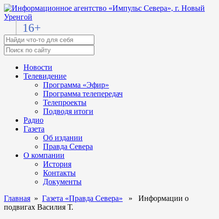
16+
Новости
Телевидение
Программа «Эфир»
Программа телепередач
Телепроекты
Подводя итоги
Радио
Газета
Об издании
Правда Севера
О компании
История
Контакты
Документы
Главная
»
Газета «Правда Севера»
» Информации о
подвигах Василия Т.