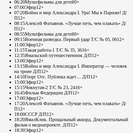
06:20
Мультфильмы для детей
0+
07:00
Эфир
12+
07:20
Война и мир Александра I. Ура! Мы в Париже! Д/
П
12+
08:15
Алексей Фатьянов. «Лучше петь, чем плакать» Д/
П
12+
08:55
Мультфильмы для детей
0+
09:15
Военная разведка. Первый удар Т/С № 05, 06
12+
11:00
Эфир
12+
11:15
Такая работа-1 Т/С № 35, 36
16+
12:35
Ямальский путешественник Д/П
12+
13:00
Эфир
12+
13:15
Война и мир Александра I. Император — человек
на троне Д/П
12+
14:10
Георг Отс. Публика ждет… Д/П
12+
15:00
Эфир
12+
15:15
Чокнутая-2 Т/С № 23, 24
16+
16:45
Фильм Федерации Д/П
12+
17:00
Эфир
12+
17:20
Алексей Фатьянов. «Лучше петь, чем плакать» Д/
П
12+
18:00
СССР Д/П
12+
18:20
ЯмалКлик. Прощальный аккорд. Документальный
фильм о медиапроекте. Д/П
12+
18:30
Эфир
12+