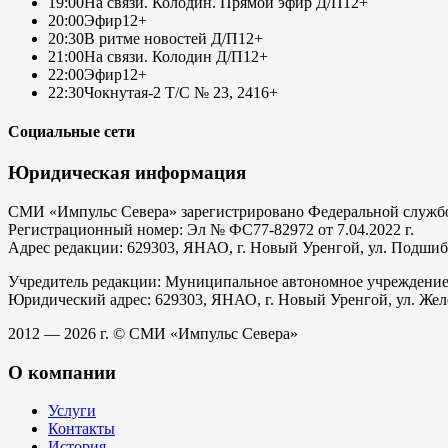
19:00
На связи. Колодин. Прямой эфир Д/П
12+
20:00
Эфир
12+
20:30
В ритме новостей Д/П
12+
21:00
На связи. Колодин Д/П
12+
22:00
Эфир
12+
22:30
Чокнутая-2 Т/С № 23, 24
16+
Социальные сети
Юридическая информация
СМИ «Импульс Севера» зарегистрировано Федеральной службой
Регистрационный номер: Эл № ФС77-82972 от 7.04.2022 г.
Адрес редакции: 629303, ЯНАО, г. Новый Уренгой, ул. Подшибяк
Учредитель редакции: Муниципальное автономное учреждени
Юридический адрес: 629303, ЯНАО, г. Новый Уренгой, ул. Жел
2012 — 2026 г. © СМИ «Импульс Севера»
О компании
Услуги
Контакты
История