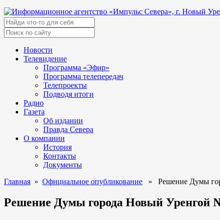
Новости
Телевидение
Программа «Эфир»
Программа телепередач
Телепроекты
Подводя итоги
Радио
Газета
Об издании
Правда Севера
О компании
История
Контакты
Документы
Главная
»
Официальное опубликование
» Решение Думы горо
Решение Думы города Новый Уренгой № 