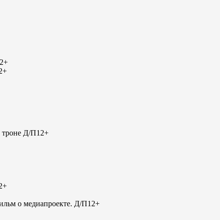
2+
2+
 троне Д/П
12+
2+
льм о медиапроекте. Д/П
12+