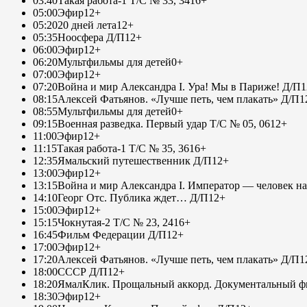
03:40
Такая работа-1 Т/С № 33, 34
16+
05:00
Эфир
12+
05:20
20 дней лета
12+
05:35
Ноосфера Д/П
12+
06:00
Эфир
12+
06:20
Мультфильмы для детей
0+
07:00
Эфир
12+
07:20
Война и мир Александра I. Ура! Мы в Париже! Д/П
1
08:15
Алексей Фатьянов. «Лучше петь, чем плакать» Д/П
1
08:55
Мультфильмы для детей
0+
09:15
Военная разведка. Первый удар Т/С № 05, 06
12+
11:00
Эфир
12+
11:15
Такая работа-1 Т/С № 35, 36
16+
12:35
Ямальский путешественник Д/П
12+
13:00
Эфир
12+
13:15
Война и мир Александра I. Император — человек на
14:10
Георг Отс. Публика ждет… Д/П
12+
15:00
Эфир
12+
15:15
Чокнутая-2 Т/С № 23, 24
16+
16:45
Фильм Федерации Д/П
12+
17:00
Эфир
12+
17:20
Алексей Фатьянов. «Лучше петь, чем плакать» Д/П
1
18:00
СССР Д/П
12+
18:20
ЯмалКлик. Прощальный аккорд. Документальный фи
18:30
Эфир
12+