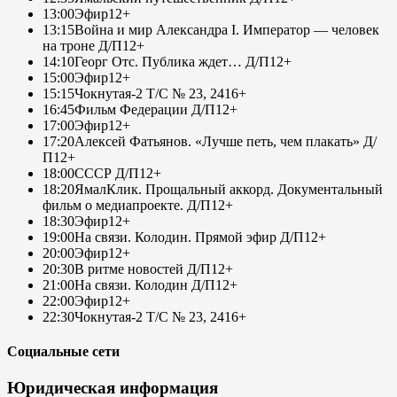
13:00
Эфир
12+
13:15
Война и мир Александра I. Император — человек
на троне Д/П
12+
14:10
Георг Отс. Публика ждет… Д/П
12+
15:00
Эфир
12+
15:15
Чокнутая-2 Т/С № 23, 24
16+
16:45
Фильм Федерации Д/П
12+
17:00
Эфир
12+
17:20
Алексей Фатьянов. «Лучше петь, чем плакать» Д/
П
12+
18:00
СССР Д/П
12+
18:20
ЯмалКлик. Прощальный аккорд. Документальный
фильм о медиапроекте. Д/П
12+
18:30
Эфир
12+
19:00
На связи. Колодин. Прямой эфир Д/П
12+
20:00
Эфир
12+
20:30
В ритме новостей Д/П
12+
21:00
На связи. Колодин Д/П
12+
22:00
Эфир
12+
22:30
Чокнутая-2 Т/С № 23, 24
16+
Социальные сети
Юридическая информация