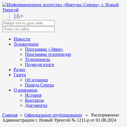
16+
Новости
Телевидение
Программа «Эфир»
Программа телепередач
Телепроекты
Подводя итоги
Радио
Газета
Об издании
Правда Севера
О компании
История
Контакты
Документы
Главная
»
Официальное опубликование
» Распоряжение
Администрации г. Новый Уренгой № 1211-р от 01.08.2024