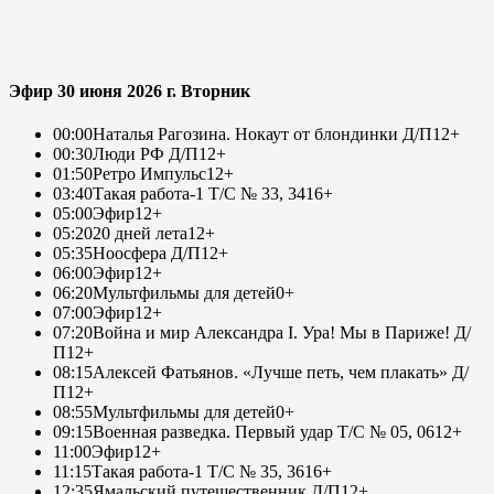
Эфир 30 июня 2026 г. Вторник
00:00
Наталья Рагозина. Нокаут от блондинки Д/П
12+
00:30
Люди РФ Д/П
12+
01:50
Ретро Импульс
12+
03:40
Такая работа-1 Т/С № 33, 34
16+
05:00
Эфир
12+
05:20
20 дней лета
12+
05:35
Ноосфера Д/П
12+
06:00
Эфир
12+
06:20
Мультфильмы для детей
0+
07:00
Эфир
12+
07:20
Война и мир Александра I. Ура! Мы в Париже! Д/
П
12+
08:15
Алексей Фатьянов. «Лучше петь, чем плакать» Д/
П
12+
08:55
Мультфильмы для детей
0+
09:15
Военная разведка. Первый удар Т/С № 05, 06
12+
11:00
Эфир
12+
11:15
Такая работа-1 Т/С № 35, 36
16+
12:35
Ямальский путешественник Д/П
12+