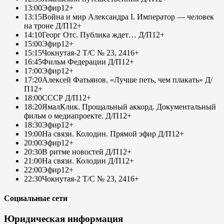
13:00
Эфир
12+
13:15
Война и мир Александра I. Император — человек
на троне Д/П
12+
14:10
Георг Отс. Публика ждет… Д/П
12+
15:00
Эфир
12+
15:15
Чокнутая-2 Т/С № 23, 24
16+
16:45
Фильм Федерации Д/П
12+
17:00
Эфир
12+
17:20
Алексей Фатьянов. «Лучше петь, чем плакать» Д/
П
12+
18:00
СССР Д/П
12+
18:20
ЯмалКлик. Прощальный аккорд. Документальный
фильм о медиапроекте. Д/П
12+
18:30
Эфир
12+
19:00
На связи. Колодин. Прямой эфир Д/П
12+
20:00
Эфир
12+
20:30
В ритме новостей Д/П
12+
21:00
На связи. Колодин Д/П
12+
22:00
Эфир
12+
22:30
Чокнутая-2 Т/С № 23, 24
16+
Социальные сети
Юридическая информация