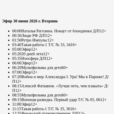
Эфир 30 июня 2026 г. Вторник
00:00
Наталья Рагозина. Нокаут от блондинки Д/П
12+
00:30
Люди РФ Д/П
12+
01:50
Ретро Импульс
12+
03:40
Такая работа-1 Т/С № 33, 34
16+
05:00
Эфир
12+
05:20
20 дней лета
12+
05:35
Ноосфера Д/П
12+
06:00
Эфир
12+
06:20
Мультфильмы для детей
0+
07:00
Эфир
12+
07:20
Война и мир Александра I. Ура! Мы в Париже! Д/
П
12+
08:15
Алексей Фатьянов. «Лучше петь, чем плакать» Д/
П
12+
08:55
Мультфильмы для детей
0+
09:15
Военная разведка. Первый удар Т/С № 05, 06
12+
11:00
Эфир
12+
11:15
Такая работа-1 Т/С № 35, 36
16+
12:35
Ямальский путешественник Д/П
12+