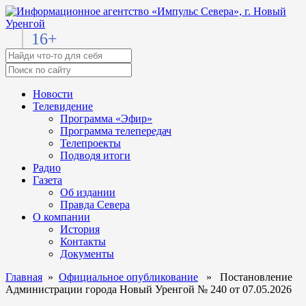
16+
Новости
Телевидение
Программа «Эфир»
Программа телепередач
Телепроекты
Подводя итоги
Радио
Газета
Об издании
Правда Севера
О компании
История
Контакты
Документы
Главная
»
Официальное опубликование
» Постановление
Администрации города Новый Уренгой № 240 от 07.05.2026