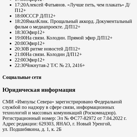
17:20
Алексей Фатьянов. «Лучше петь, чем плакать» Д/
П
12+
18:00
СССР Д/П
12+
18:20
ЯмалКлик. Прощальный аккорд. Документальный
фильм о медиапроекте. Д/П
12+
18:30
Эфир
12+
19:00
На связи. Колодин. Прямой эфир Д/П
12+
20:00
Эфир
12+
20:30
В ритме новостей Д/П
12+
21:00
На связи. Колодин Д/П
12+
22:00
Эфир
12+
22:30
Чокнутая-2 Т/С № 23, 24
16+
Социальные сети
Юридическая информация
СМИ «Импульс Севера» зарегистрировано Федеральной
службой по надзору в сфере связи, информационных
технологий и массовых комуникаций (Роскомнадзор).
Регистрационный номер: Эл № ФС77-82972 от 7.04.2022 г.
Адрес редакции: 629303, ЯНАО, г. Новый Уренгой,
ул. Подшибякина, д. 1, к. 2Б