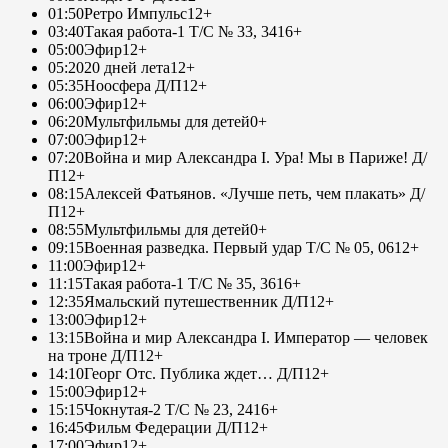
01:50
Ретро Импульс
12+
03:40
Такая работа-1 Т/С № 33, 34
16+
05:00
Эфир
12+
05:20
20 дней лета
12+
05:35
Ноосфера Д/П
12+
06:00
Эфир
12+
06:20
Мультфильмы для детей
0+
07:00
Эфир
12+
07:20
Война и мир Александра I. Ура! Мы в Париже! Д/
П
12+
08:15
Алексей Фатьянов. «Лучше петь, чем плакать» Д/
П
12+
08:55
Мультфильмы для детей
0+
09:15
Военная разведка. Первый удар Т/С № 05, 06
12+
11:00
Эфир
12+
11:15
Такая работа-1 Т/С № 35, 36
16+
12:35
Ямальский путешественник Д/П
12+
13:00
Эфир
12+
13:15
Война и мир Александра I. Император — человек
на троне Д/П
12+
14:10
Георг Отс. Публика ждет… Д/П
12+
15:00
Эфир
12+
15:15
Чокнутая-2 Т/С № 23, 24
16+
16:45
Фильм Федерации Д/П
12+
17:00
Эфир
12+