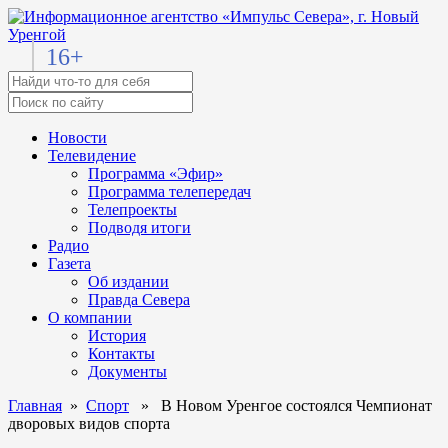
16+
Новости
Телевидение
Программа «Эфир»
Программа телепередач
Телепроекты
Подводя итоги
Радио
Газета
Об издании
Правда Севера
О компании
История
Контакты
Документы
Главная
»
Спорт
» В Новом Уренгое состоялся Чемпионат
дворовых видов спорта