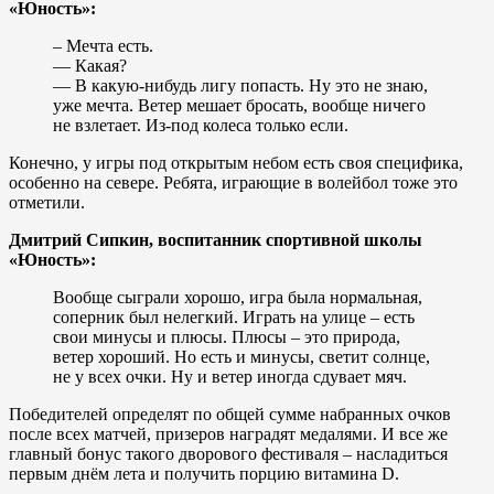
«Юность»:
– Мечта есть.
— Какая?
— В какую-нибудь лигу попасть. Ну это не знаю,
уже мечта. Ветер мешает бросать, вообще ничего
не взлетает. Из-под колеса только если.
Конечно, у игры под открытым небом есть своя специфика,
особенно на севере. Ребята, играющие в волейбол тоже это
отметили.
Дмитрий Сипкин, воспитанник спортивной школы
«Юность»:
Вообще сыграли хорошо, игра была нормальная,
соперник был нелегкий. Играть на улице – есть
свои минусы и плюсы. Плюсы – это природа,
ветер хороший. Но есть и минусы, светит солнце,
не у всех очки. Ну и ветер иногда сдувает мяч.
Победителей определят по общей сумме набранных очков
после всех матчей, призеров наградят медалями. И все же
главный бонус такого дворового фестиваля – насладиться
первым днём лета и получить порцию витамина D.