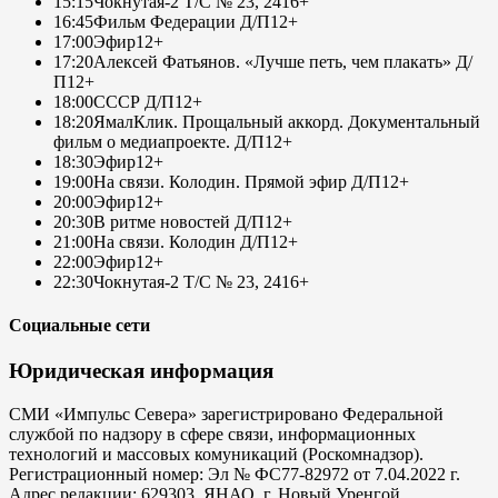
15:15
Чокнутая-2 Т/С № 23, 24
16+
16:45
Фильм Федерации Д/П
12+
17:00
Эфир
12+
17:20
Алексей Фатьянов. «Лучше петь, чем плакать» Д/
П
12+
18:00
СССР Д/П
12+
18:20
ЯмалКлик. Прощальный аккорд. Документальный
фильм о медиапроекте. Д/П
12+
18:30
Эфир
12+
19:00
На связи. Колодин. Прямой эфир Д/П
12+
20:00
Эфир
12+
20:30
В ритме новостей Д/П
12+
21:00
На связи. Колодин Д/П
12+
22:00
Эфир
12+
22:30
Чокнутая-2 Т/С № 23, 24
16+
Социальные сети
Юридическая информация
СМИ «Импульс Севера» зарегистрировано Федеральной
службой по надзору в сфере связи, информационных
технологий и массовых комуникаций (Роскомнадзор).
Регистрационный номер: Эл № ФС77-82972 от 7.04.2022 г.
Адрес редакции: 629303, ЯНАО, г. Новый Уренгой,