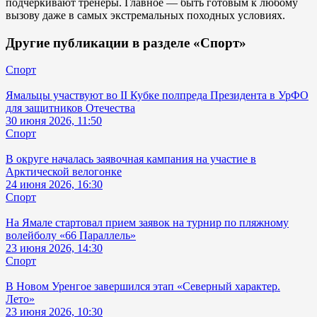
подчёркивают тренеры. Главное — быть готовым к любому
вызову даже в самых экстремальных походных условиях.
Другие публикации в разделе «Спорт»
Спорт
Ямальцы участвуют во II Кубке полпреда Президента в УрФО
для защитников Отечества
30 июня 2026, 11:50
Спорт
В округе началась заявочная кампания на участие в
Арктической велогонке
24 июня 2026, 16:30
Спорт
На Ямале стартовал прием заявок на турнир по пляжному
волейболу «66 Параллель»
23 июня 2026, 14:30
Спорт
В Новом Уренгое завершился этап «Северный характер.
Лето»
23 июня 2026, 10:30