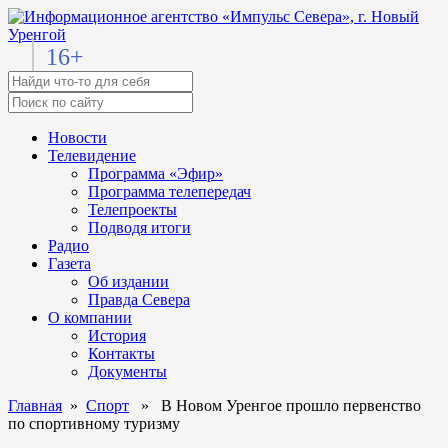
16+
Новости
Телевидение
Программа «Эфир»
Программа телепередач
Телепроекты
Подводя итоги
Радио
Газета
Об издании
Правда Севера
О компании
История
Контакты
Документы
Главная
»
Спорт
» В Новом Уренгое прошло первенство
по спортивному туризму