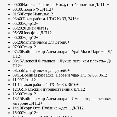
00:00
Наталья Рагозина. Нокаут от блондинки Д/П
12+
00:30
Люди РФ Д/П
12+
01:50
Ретро Импульс
12+
03:40
Такая работа-1 Т/С № 33, 34
16+
05:00
Эфир
12+
05:20
20 дней лета
12+
05:35
Ноосфера Д/П
12+
06:00
Эфир
12+
06:20
Мультфильмы для детей
0+
07:00
Эфир
12+
07:20
Война и мир Александра I. Ура! Мы в Париже! Д/
П
12+
08:15
Алексей Фатьянов. «Лучше петь, чем плакать» Д/
П
12+
08:55
Мультфильмы для детей
0+
09:15
Военная разведка. Первый удар Т/С № 05, 06
12+
11:00
Эфир
12+
11:15
Такая работа-1 Т/С № 35, 36
16+
12:35
Ямальский путешественник Д/П
12+
13:00
Эфир
12+
13:15
Война и мир Александра I. Император — человек
на троне Д/П
12+
14:10
Георг Отс. Публика ждет… Д/П
12+
15:00
Эфир
12+