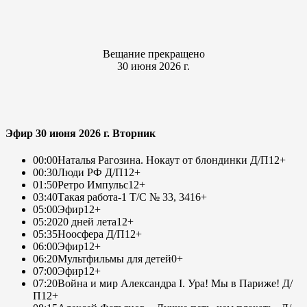
Вещание прекращено
30 июня 2026 г.
Эфир 30 июня 2026 г. Вторник
00:00
Наталья Рагозина. Нокаут от блондинки Д/П
12+
00:30
Люди РФ Д/П
12+
01:50
Ретро Импульс
12+
03:40
Такая работа-1 Т/С № 33, 34
16+
05:00
Эфир
12+
05:20
20 дней лета
12+
05:35
Ноосфера Д/П
12+
06:00
Эфир
12+
06:20
Мультфильмы для детей
0+
07:00
Эфир
12+
07:20
Война и мир Александра I. Ура! Мы в Париже! Д/
П
12+