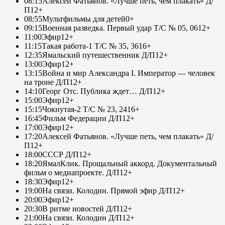
08:15
Алексей Фатьянов. «Лучше петь, чем плакать» Д/
П
12+
08:55
Мультфильмы для детей
0+
09:15
Военная разведка. Первый удар Т/С № 05, 06
12+
11:00
Эфир
12+
11:15
Такая работа-1 Т/С № 35, 36
16+
12:35
Ямальский путешественник Д/П
12+
13:00
Эфир
12+
13:15
Война и мир Александра I. Император — человек
на троне Д/П
12+
14:10
Георг Отс. Публика ждет… Д/П
12+
15:00
Эфир
12+
15:15
Чокнутая-2 Т/С № 23, 24
16+
16:45
Фильм Федерации Д/П
12+
17:00
Эфир
12+
17:20
Алексей Фатьянов. «Лучше петь, чем плакать» Д/
П
12+
18:00
СССР Д/П
12+
18:20
ЯмалКлик. Прощальный аккорд. Документальный
фильм о медиапроекте. Д/П
12+
18:30
Эфир
12+
19:00
На связи. Колодин. Прямой эфир Д/П
12+
20:00
Эфир
12+
20:30
В ритме новостей Д/П
12+
21:00
На связи. Колодин Д/П
12+