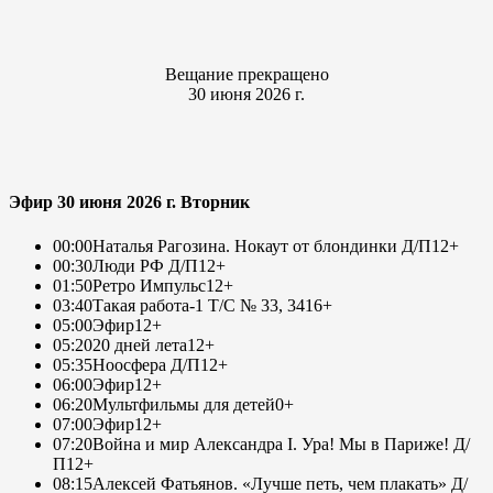
Вещание прекращено
30 июня 2026 г.
Эфир 30 июня 2026 г. Вторник
00:00
Наталья Рагозина. Нокаут от блондинки Д/П
12+
00:30
Люди РФ Д/П
12+
01:50
Ретро Импульс
12+
03:40
Такая работа-1 Т/С № 33, 34
16+
05:00
Эфир
12+
05:20
20 дней лета
12+
05:35
Ноосфера Д/П
12+
06:00
Эфир
12+
06:20
Мультфильмы для детей
0+
07:00
Эфир
12+
07:20
Война и мир Александра I. Ура! Мы в Париже! Д/
П
12+
08:15
Алексей Фатьянов. «Лучше петь, чем плакать» Д/