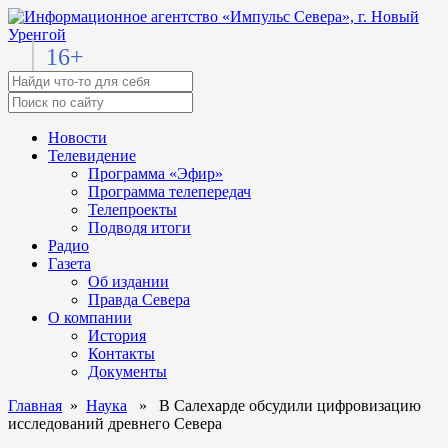
16+
Новости
Телевидение
Программа «Эфир»
Программа телепередач
Телепроекты
Подводя итоги
Радио
Газета
Об издании
Правда Севера
О компании
История
Контакты
Документы
Главная
»
Наука
» В Салехарде обсудили цифровизацию
исследований древнего Севера