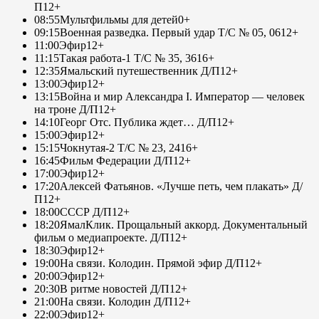
П
12+
08:55
Мультфильмы для детей
0+
09:15
Военная разведка. Первый удар Т/С № 05, 06
12+
11:00
Эфир
12+
11:15
Такая работа-1 Т/С № 35, 36
16+
12:35
Ямальский путешественник Д/П
12+
13:00
Эфир
12+
13:15
Война и мир Александра I. Император — человек
на троне Д/П
12+
14:10
Георг Отс. Публика ждет… Д/П
12+
15:00
Эфир
12+
15:15
Чокнутая-2 Т/С № 23, 24
16+
16:45
Фильм Федерации Д/П
12+
17:00
Эфир
12+
17:20
Алексей Фатьянов. «Лучше петь, чем плакать» Д/
П
12+
18:00
СССР Д/П
12+
18:20
ЯмалКлик. Прощальный аккорд. Документальный
фильм о медиапроекте. Д/П
12+
18:30
Эфир
12+
19:00
На связи. Колодин. Прямой эфир Д/П
12+
20:00
Эфир
12+
20:30
В ритме новостей Д/П
12+
21:00
На связи. Колодин Д/П
12+
22:00
Эфир
12+