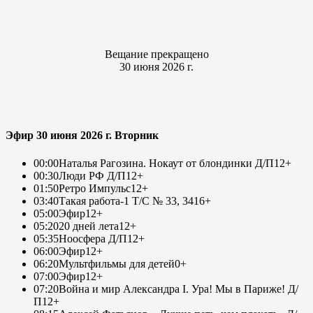
Вещание прекращено
30 июня 2026 г.
Эфир 30 июня 2026 г. Вторник
00:00
Наталья Рагозина. Нокаут от блондинки Д/П
12+
00:30
Люди РФ Д/П
12+
01:50
Ретро Импульс
12+
03:40
Такая работа-1 Т/С № 33, 34
16+
05:00
Эфир
12+
05:20
20 дней лета
12+
05:35
Ноосфера Д/П
12+
06:00
Эфир
12+
06:20
Мультфильмы для детей
0+
07:00
Эфир
12+
07:20
Война и мир Александра I. Ура! Мы в Париже! Д/
П
12+