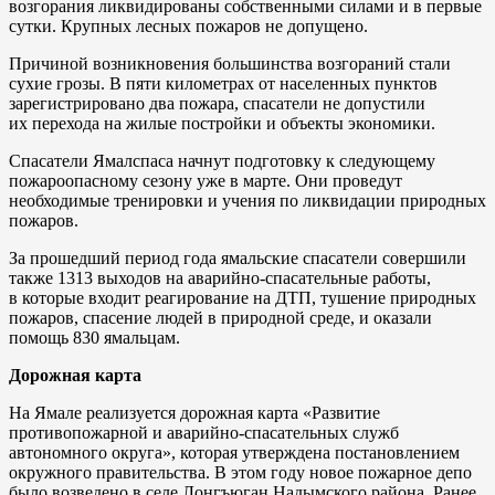
возгорания ликвидированы собственными силами и в первые
сутки. Крупных лесных пожаров не допущено.
Причиной возникновения большинства возгораний стали
сухие грозы. В пяти километрах от населенных пунктов
зарегистрировано два пожара, спасатели не допустили
их перехода на жилые постройки и объекты экономики.
Спасатели Ямалспаса начнут подготовку к следующему
пожароопасному сезону уже в марте. Они проведут
необходимые тренировки и учения по ликвидации природных
пожаров.
За прошедший период года ямальские спасатели совершили
также 1313 выходов на аварийно-спасательные работы,
в которые входит реагирование на ДТП, тушение природных
пожаров, спасение людей в природной среде, и оказали
помощь 830 ямальцам.
Дорожная карта
На Ямале реализуется дорожная карта «Развитие
противопожарной и аварийно-спасательных служб
автономного округа», которая утверждена постановлением
окружного правительства. В этом году новое пожарное депо
было возведено в селе Лонгъюган Надымского района. Ранее