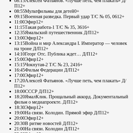
08:15
Алексей Фатьянов. «Лучше петь, чем плакать» Д/
П
12+
08:55
Мультфильмы для детей
0+
09:15
Военная разведка. Первый удар Т/С № 05, 06
12+
11:00
Эфир
12+
11:15
Такая работа-1 Т/С № 35, 36
16+
12:35
Ямальский путешественник Д/П
12+
13:00
Эфир
12+
13:15
Война и мир Александра I. Император — человек
на троне Д/П
12+
14:10
Георг Отс. Публика ждет… Д/П
12+
15:00
Эфир
12+
15:15
Чокнутая-2 Т/С № 23, 24
16+
16:45
Фильм Федерации Д/П
12+
17:00
Эфир
12+
17:20
Алексей Фатьянов. «Лучше петь, чем плакать» Д/
П
12+
18:00
СССР Д/П
12+
18:20
ЯмалКлик. Прощальный аккорд. Документальный
фильм о медиапроекте. Д/П
12+
18:30
Эфир
12+
19:00
На связи. Колодин. Прямой эфир Д/П
12+
20:00
Эфир
12+
20:30
В ритме новостей Д/П
12+
21:00
На связи. Колодин Д/П
12+