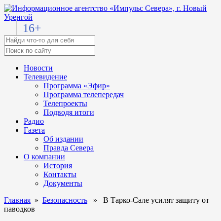
16+
Новости
Телевидение
Программа «Эфир»
Программа телепередач
Телепроекты
Подводя итоги
Радио
Газета
Об издании
Правда Севера
О компании
История
Контакты
Документы
Главная
»
Безопасность
» В Тарко-Сале усилят защиту от
паводков