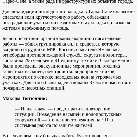
Тарко-Сале, а также ряда инфраструктурных объектов города.
Для ликвидации последствий паводка в Тарко-Сале ямальские
спасатели вели круглосуточную работу, объезжали
пострадавшие участки на вездеходах и аэролодках, оказывая
жителям необходимую помощь.
Были оперативно организованы аварийно-спасательные
работы — общая группировка сил и средств, в которую
входили сотрудники МЧС России, спасатели Ямалспаса,
огнеборцы противопожарной службы округа и волонтеры,
составила 296 человек и 91 единицу техники. Своевременно
были проведены эвакуационные мероприятия, отсыпка
защитных насыпей, обустройство водопропускников,
мероприятия по откачке паводковых вод на угрожаемых
участках. Для этого были задействованы 37 мотопомп и пять
пожарных насосных станций.
Максим Тютюнник:
— Наша задача — предотвратить повторение
ситуации. Возведение насыпей и водопропускных
сооружений — это не просто реакция на ЧП, а
системная работа по защите жителей.
В следующем году большая работа будет проведена