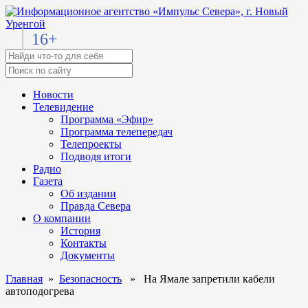
16+
Новости
Телевидение
Программа «Эфир»
Программа телепередач
Телепроекты
Подводя итоги
Радио
Газета
Об издании
Правда Севера
О компании
История
Контакты
Документы
Главная
»
Безопасность
» На Ямале запретили кабели
автоподогрева