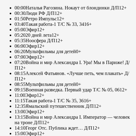
00:00
Наталья Рагозина. Нокаут от блондинки Д/П
12+
00:30
Люди РФ Д/П
12+
01:50
Ретро Импульс
12+
03:40
Такая работа-1 Т/С № 33, 34
16+
05:00
Эфир
12+
05:20
20 дней лета
12+
05:35
Ноосфера Д/П
12+
06:00
Эфир
12+
06:20
Мультфильмы для детей
0+
07:00
Эфир
12+
07:20
Война и мир Александра I. Ура! Мы в Париже! Д/
П
12+
08:15
Алексей Фатьянов. «Лучше петь, чем плакать» Д/
П
12+
08:55
Мультфильмы для детей
0+
09:15
Военная разведка. Первый удар Т/С № 05, 06
12+
11:00
Эфир
12+
11:15
Такая работа-1 Т/С № 35, 36
16+
12:35
Ямальский путешественник Д/П
12+
13:00
Эфир
12+
13:15
Война и мир Александра I. Император — человек
на троне Д/П
12+
14:10
Георг Отс. Публика ждет… Д/П
12+
15:00
Эфир
12+