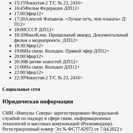
15:15
Чокнутая-2 Т/С № 23, 24
16+
16:45
Фильм Федерации Д/П
12+
17:00
Эфир
12+
17:20
Алексей Фатьянов. «Лучше петь, чем плакать» Д/
П
12+
18:00
СССР Д/П
12+
18:20
ЯмалКлик. Прощальный аккорд. Документальный
фильм о медиапроекте. Д/П
12+
18:30
Эфир
12+
19:00
На связи. Колодин. Прямой эфир Д/П
12+
20:00
Эфир
12+
20:30
В ритме новостей Д/П
12+
21:00
На связи. Колодин Д/П
12+
22:00
Эфир
12+
22:30
Чокнутая-2 Т/С № 23, 24
16+
Социальные сети
Юридическая информация
СМИ «Импульс Севера» зарегистрировано Федеральной
службой по надзору в сфере связи, информационных
технологий и массовых комуникаций (Роскомнадзор).
Регистрационный номер: Эл № ФС77-82972 от 7.04.2022 г.