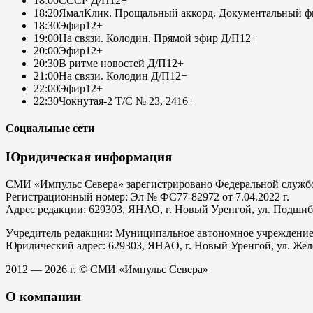
18:00
СССР Д/П
12+
18:20
ЯмалКлик. Прощальный аккорд. Документальный фи
18:30
Эфир
12+
19:00
На связи. Колодин. Прямой эфир Д/П
12+
20:00
Эфир
12+
20:30
В ритме новостей Д/П
12+
21:00
На связи. Колодин Д/П
12+
22:00
Эфир
12+
22:30
Чокнутая-2 Т/С № 23, 24
16+
Социальные сети
Юридическая информация
СМИ «Импульс Севера» зарегистрировано Федеральной службой
Регистрационный номер: Эл № ФС77-82972 от 7.04.2022 г.
Адрес редакции: 629303, ЯНАО, г. Новый Уренгой, ул. Подшибяк
Учредитель редакции: Муниципальное автономное учреждени
Юридический адрес: 629303, ЯНАО, г. Новый Уренгой, ул. Жел
2012 — 2026 г. © СМИ «Импульс Севера»
О компании