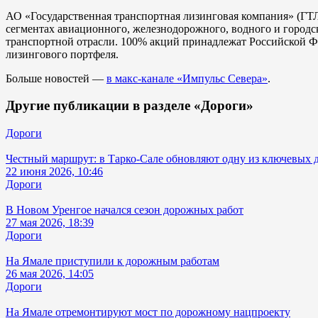
АО «Государственная транспортная лизинговая компания» (ГТ
сегментах авиационного, железнодорожного, водного и городс
транспортной отрасли. 100% акций принадлежат Российской 
лизингового портфеля.
Больше новостей —
в макс-канале «Импульс Севера»
.
Другие публикации в разделе «Дороги»
Дороги
Честный маршрут: в Тарко-Сале обновляют одну из ключевых 
22 июня 2026, 10:46
Дороги
В Новом Уренгое начался сезон дорожных работ
27 мая 2026, 18:39
Дороги
На Ямале приступили к дорожным работам
26 мая 2026, 14:05
Дороги
На Ямале отремонтируют мост по дорожному нацпроекту