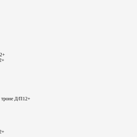
2+
2+
 троне Д/П
12+
2+