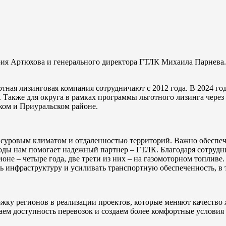
рия Артюхова и генерального директора ГТЛК Михаила Парнева.
ртная лизинговая компания сотрудничают с 2012 года. В 2024 г
 Также для округа в рамках программы льготного лизинга через
ком и Приуральском районе.
суровым климатом и отдаленностью территорий. Важно обеспечи
годы нам помогает надежный партнер – ГТЛК. Благодаря сотрудн
ионе – четыре года, две трети из них – на газомоторном топлив
ь инфраструктуру и усиливать транспортную обеспеченность, в 
ржку регионов в реализации проектов, которые меняют качеств
ем доступность перевозок и создаем более комфортные условия 