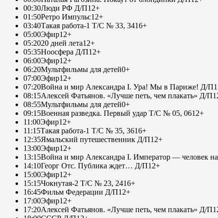
00:30
Люди РФ Д/П
12+
01:50
Ретро Импульс
12+
03:40
Такая работа-1 Т/С № 33, 34
16+
05:00
Эфир
12+
05:20
20 дней лета
12+
05:35
Ноосфера Д/П
12+
06:00
Эфир
12+
06:20
Мультфильмы для детей
0+
07:00
Эфир
12+
07:20
Война и мир Александра I. Ура! Мы в Париже! Д/П
1
08:15
Алексей Фатьянов. «Лучше петь, чем плакать» Д/П
1
08:55
Мультфильмы для детей
0+
09:15
Военная разведка. Первый удар Т/С № 05, 06
12+
11:00
Эфир
12+
11:15
Такая работа-1 Т/С № 35, 36
16+
12:35
Ямальский путешественник Д/П
12+
13:00
Эфир
12+
13:15
Война и мир Александра I. Император — человек на
14:10
Георг Отс. Публика ждет… Д/П
12+
15:00
Эфир
12+
15:15
Чокнутая-2 Т/С № 23, 24
16+
16:45
Фильм Федерации Д/П
12+
17:00
Эфир
12+
17:20
Алексей Фатьянов. «Лучше петь, чем плакать» Д/П
1