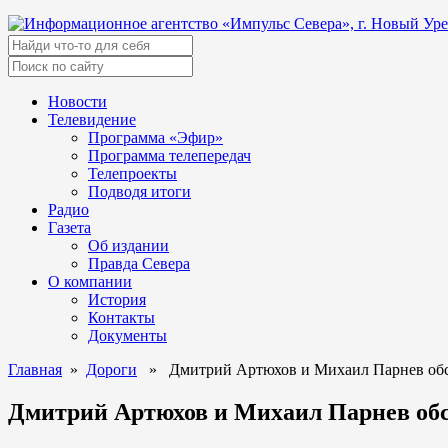
Новости
Телевидение
Программа «Эфир»
Программа телепередач
Телепроекты
Подводя итоги
Радио
Газета
Об издании
Правда Севера
О компании
История
Контакты
Документы
Главная
»
Дороги
» Дмитрий Артюхов и Михаил Парнев обсу
Дмитрий Артюхов и Михаил Парнев обс