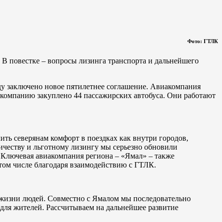
Фото: ГТЛК
 В повестке – вопросы лизинга транспорта и дальнейшего
оду заключено новое пятилетнее соглашение. Авиакомпания
 компанию закуплено 44 пассажирских автобуса. Они работают
ть северянам комфорт в поездках как внутри городов,
ичеству и льготному лизингу мы серьезно обновили
е. Ключевая авиакомпания региона – «Ямал» – также
том числе благодаря взаимодействию с ГТЛК.
о жизни людей. Совместно с Ямалом мы последовательно
для жителей. Рассчитываем на дальнейшее развитие