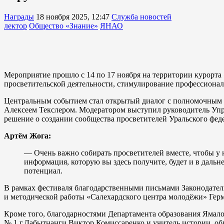
Награды
18 ноября 2025, 12:47
Служба новостей
лектор
Общество «Знание»
ЯНАО
Мероприятие прошло с 14 по 17 ноября на территории курорта
просветительской деятельности, стимулирование профессиональ
Центральным событием стал открытый диалог с полномочным п
Алексеем Текслером. Модератором выступил руководитель Уп
решение о создании сообщества просветителей Уральского фед
Артём Жога:
— Очень важно собирать просветителей вместе, чтобы у 
информация, которую вы здесь получите, будет и в даль
потенциал.
В рамках фестиваля благодарственными письмами Законодател
и методической работы «Салехардского центра молодёжи» Гер
Кроме того, благодарностями Департамента образования Ямал
№ 1 г.Лабытнанги Виктор Комиссаренко и учитель истории, о