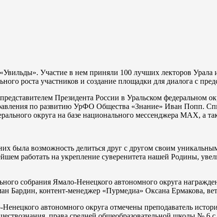
 «Увильды». Участие в нем приняли 100 лучших лекторов Урала
ного роста участников и создание площадки для диалога с пред
редставителем Президента России в Уральском федеральном ок
равления по развитию УрФО Общества «Знание» Иван Попп. Спи
ерального округа на базе национального мессенджера МАХ, а та
них была возможность делиться друг с другом своим уникальным
нейшем работать на укрепление суверенитета нашей Родины, уве
ьного собрания Ямало-Ненецкого автономного округа награжде
ман Бардин, контент-менеджер «Пурмедиа» Оксана Ермакова, ве
о-Ненецкого автономного округа отмечены преподаватель истор
бществознания, права средней общеобразовательной школы № 6 