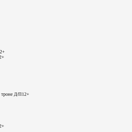
2+
2+
 троне Д/П
12+
2+