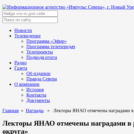
Новости
Телевидение
Программа «Эфир»
Программа телепередач
Телепроекты
Подводя итоги
Радио
Газета
Об издании
Правда Севера
О компании
История
Контакты
Документы
Главная
»
Награды
» Лекторы ЯНАО отмечены наградами в ра
Лекторы ЯНАО отмечены наградами в р
округа»