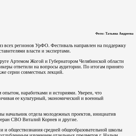
Фото: Татьяна Андреева
 из всех регионов УрФО. Фестиваль направлен на поддержку
ставителями власти и экспертами.
руге Артемом Жогой и Губернатором Челябинской области
керы ответили на вопросы аудитории. По итогам принято
кже серии совместных лекций.
 опытом, наработками и историями. Уверен, что
личивая ее культурный, экономический и военный
ны начальник отдела молодежных проектов, инициатив
теран СВО Виталий Корнев и другие.
ии и обществознания средней общеобразовательной школы
с углубленным изучением отдельных предметов г. Надым