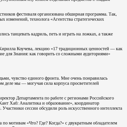
стников фестиваля организована обширная программа. Так,
ых изменений, технолога «Агентства стратегических
ись танцевать кадриль, петь и играть на ложках, а также
 Кирилла Коучева, лекцию «17 традиционных ценностей — как
ние для Знания: как говорить со сложными аудиториями»
дьми, чувство единого фронта. Мне очень понравилась
мом деле мы — могучая сила корпуса просветителей
иректор Департамента по работе с регионами Российского
Кант Хаб: Аналитика и образование», координатор
 Участники сессии обсудили роль искусственного интеллекта
а по мотивам «Что? Где? Когда?» с двукратным обладателем