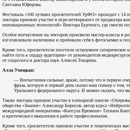
Светлана Юферова.
Фестиваль «100 лучших просветителей УрФО» проходит с 14 по
лекторы приняли участие в игре-нетворкинге от продюсера ко
инновационных технологий» Виктора Буртного, где смогли по
Особое впечатление на лекторов произвели мастер-классы в ра
изготавливали наличники и пробовали себя в фотосъемке и поз
Кроме того, просветители посетили остроумное сатирическое 
найти путь к сердцу аудитории» от руководителя медиаресурс
от социолога и доктора наук Алексея Токарева.
Алла Умецкая:
— Впечатления сильные, яркие, потому что в первую оче
фраза, которую в первый день сказал наш спикер о том, 
Уральского федерального округа. И можно сказать, что 
Также лекторы приняли участие в пленарной панели «Опережая
общества «Знание» Александр Борисов, автор курса «Нейроэти
международной инициативы «Капсула Времени» Татиана Кант, т
и критического мышления в работе профессионалов.
Кроме того, просветители приняли участие в тематических мас