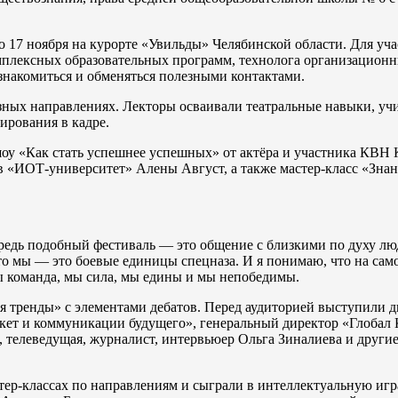
 17 ноября на курорте «Увильды» Челябинской области. Для уча
мплексных образовательных программ, технолога организационн
знакомиться и обменяться полезными контактами.
зных направлениях. Лекторы осваивали театральные навыки, учил
ирования в кадре.
шоу «Как стать успешнее успешных» от актёра и участника КВН
ов «ИОТ-университет» Алены Август, а также мастер-класс «Зна
редь подобный фестиваль — это общение с близкими по духу лю
что мы — это боевые единицы спецназа. И я понимаю, что на са
мы команда, мы сила, мы едины и мы непобедимы.
 тренды» с элементами дебатов. Перед аудиторией выступили д
кет и коммуникации будущего», генеральный директор «Глобал 
елеведущая, журналист, интервьюер Ольга Зиналиева и другие.
тер-классах по направлениям и сыграли в интеллектуальную игр