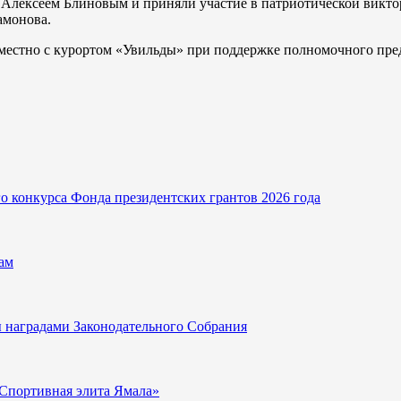
лексеем Блиновым и приняли участие в патриотической виктори
амонова.
естно с курортом «Увильды» при поддержке полномочного пред
о конкурса Фонда президентских грантов 2026 года
ам
ы наградами Законодательного Собрания
«Спортивная элита Ямала»