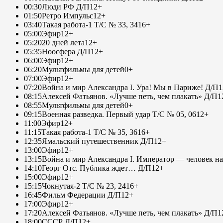
00:30
Люди РФ Д/П
12+
01:50
Ретро Импульс
12+
03:40
Такая работа-1 Т/С № 33, 34
16+
05:00
Эфир
12+
05:20
20 дней лета
12+
05:35
Ноосфера Д/П
12+
06:00
Эфир
12+
06:20
Мультфильмы для детей
0+
07:00
Эфир
12+
07:20
Война и мир Александра I. Ура! Мы в Париже! Д/П
1
08:15
Алексей Фатьянов. «Лучше петь, чем плакать» Д/П
1
08:55
Мультфильмы для детей
0+
09:15
Военная разведка. Первый удар Т/С № 05, 06
12+
11:00
Эфир
12+
11:15
Такая работа-1 Т/С № 35, 36
16+
12:35
Ямальский путешественник Д/П
12+
13:00
Эфир
12+
13:15
Война и мир Александра I. Император — человек на
14:10
Георг Отс. Публика ждет… Д/П
12+
15:00
Эфир
12+
15:15
Чокнутая-2 Т/С № 23, 24
16+
16:45
Фильм Федерации Д/П
12+
17:00
Эфир
12+
17:20
Алексей Фатьянов. «Лучше петь, чем плакать» Д/П
1
18:00
СССР Д/П
12+