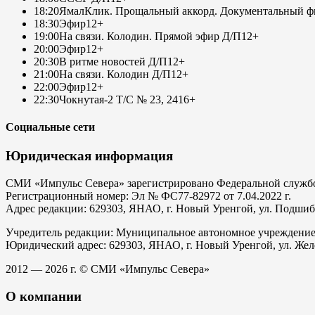
18:20
ЯмалКлик. Прощальный аккорд. Документальный фи
18:30
Эфир
12+
19:00
На связи. Колодин. Прямой эфир Д/П
12+
20:00
Эфир
12+
20:30
В ритме новостей Д/П
12+
21:00
На связи. Колодин Д/П
12+
22:00
Эфир
12+
22:30
Чокнутая-2 Т/С № 23, 24
16+
Социальные сети
Юридическая информация
СМИ «Импульс Севера» зарегистрировано Федеральной службой
Регистрационный номер: Эл № ФС77-82972 от 7.04.2022 г.
Адрес редакции: 629303, ЯНАО, г. Новый Уренгой, ул. Подшибяк
Учредитель редакции: Муниципальное автономное учреждени
Юридический адрес: 629303, ЯНАО, г. Новый Уренгой, ул. Жел
2012 — 2026 г. © СМИ «Импульс Севера»
О компании