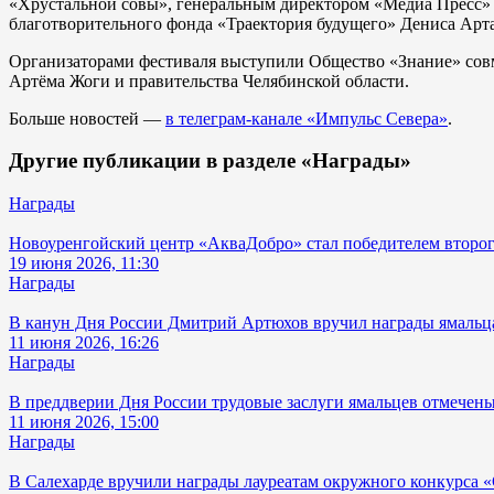
«Хрустальной совы», генеральным директором «Медиа Пресс» А
благотворительного фонда «Траектория будущего» Дениса Арт
Организаторами фестиваля выступили Общество «Знание» совм
Артёма Жоги и правительства Челябинской области.
Больше новостей —
в телеграм-канале «Импульс Севера»
.
Другие публикации в разделе «Награды»
Награды
Новоуренгойский центр «АкваДобро» стал победителем второг
19 июня 2026, 11:30
Награды
В канун Дня России Дмитрий Артюхов вручил награды ямальц
11 июня 2026, 16:26
Награды
В преддверии Дня России трудовые заслуги ямальцев отмечен
11 июня 2026, 15:00
Награды
В Салехарде вручили награды лауреатам окружного конкурса 