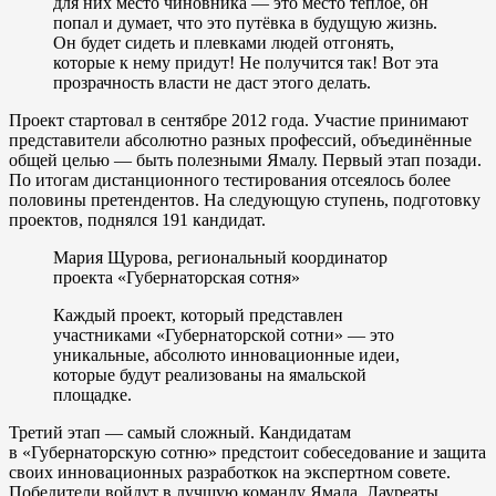
для них место чиновника — это место тёплое, он
попал и думает, что это путёвка в будущую жизнь.
Он будет сидеть и плевками людей отгонять,
которые к нему придут! Не получится так! Вот эта
прозрачность власти не даст этого делать.
Проект стартовал в сентябре 2012 года. Участие принимают
представители абсолютно разных профессий, объединённые
общей целью — быть полезными Ямалу. Первый этап позади.
По итогам дистанционного тестирования отсеялось более
половины претендентов. На следующую ступень, подготовку
проектов, поднялся 191 кандидат.
Мария Щурова, региональный координатор
проекта «Губернаторская сотня»
Каждый проект, который представлен
участниками «Губернаторской сотни» — это
уникальные, абсолюто инновационные идеи,
которые будут реализованы на ямальской
площадке.
Третий этап — самый сложный. Кандидатам
в «Губернаторскую сотню» предстоит собеседование и защита
своих инновационных разработкок на экспертном совете.
Победители войдут в лучшую команду Ямала. Лауреаты