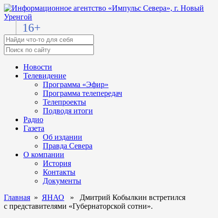
16+
Новости
Телевидение
Программа «Эфир»
Программа телепередач
Телепроекты
Подводя итоги
Радио
Газета
Об издании
Правда Севера
О компании
История
Контакты
Документы
Главная
»
ЯНАО
» Дмитрий Кобылкин встретился
с представителями «Губернаторской сотни».