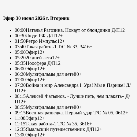
Эфир 30 июня 2026 г. Вторник
00:00
Наталья Рагозина. Нокаут от блондинки Д/П
12+
00:30
Люди РФ Д/П
12+
01:50
Ретро Импульс
12+
03:40
Такая работа-1 Т/С № 33, 34
16+
05:00
Эфир
12+
05:20
20 дней лета
12+
05:35
Ноосфера Д/П
12+
06:00
Эфир
12+
06:20
Мультфильмы для детей
0+
07:00
Эфир
12+
07:20
Война и мир Александра I. Ура! Мы в Париже! Д/
П
12+
08:15
Алексей Фатьянов. «Лучше петь, чем плакать» Д/
П
12+
08:55
Мультфильмы для детей
0+
09:15
Военная разведка. Первый удар Т/С № 05, 06
12+
11:00
Эфир
12+
11:15
Такая работа-1 Т/С № 35, 36
16+
12:35
Ямальский путешественник Д/П
12+
13:00
Эфир
12+