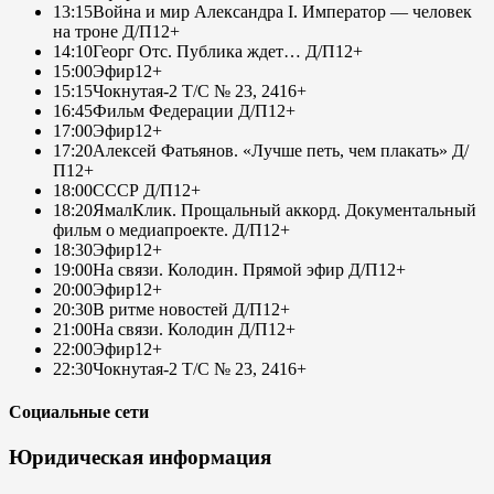
13:15
Война и мир Александра I. Император — человек
на троне Д/П
12+
14:10
Георг Отс. Публика ждет… Д/П
12+
15:00
Эфир
12+
15:15
Чокнутая-2 Т/С № 23, 24
16+
16:45
Фильм Федерации Д/П
12+
17:00
Эфир
12+
17:20
Алексей Фатьянов. «Лучше петь, чем плакать» Д/
П
12+
18:00
СССР Д/П
12+
18:20
ЯмалКлик. Прощальный аккорд. Документальный
фильм о медиапроекте. Д/П
12+
18:30
Эфир
12+
19:00
На связи. Колодин. Прямой эфир Д/П
12+
20:00
Эфир
12+
20:30
В ритме новостей Д/П
12+
21:00
На связи. Колодин Д/П
12+
22:00
Эфир
12+
22:30
Чокнутая-2 Т/С № 23, 24
16+
Социальные сети
Юридическая информация