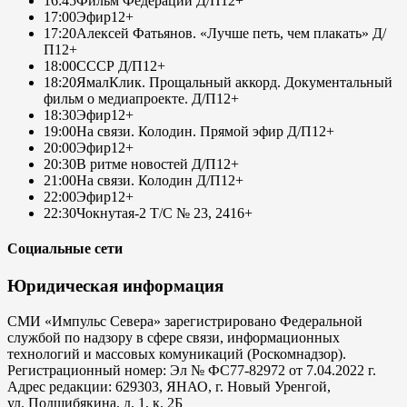
16:45
Фильм Федерации Д/П
12+
17:00
Эфир
12+
17:20
Алексей Фатьянов. «Лучше петь, чем плакать» Д/
П
12+
18:00
СССР Д/П
12+
18:20
ЯмалКлик. Прощальный аккорд. Документальный
фильм о медиапроекте. Д/П
12+
18:30
Эфир
12+
19:00
На связи. Колодин. Прямой эфир Д/П
12+
20:00
Эфир
12+
20:30
В ритме новостей Д/П
12+
21:00
На связи. Колодин Д/П
12+
22:00
Эфир
12+
22:30
Чокнутая-2 Т/С № 23, 24
16+
Социальные сети
Юридическая информация
СМИ «Импульс Севера» зарегистрировано Федеральной
службой по надзору в сфере связи, информационных
технологий и массовых комуникаций (Роскомнадзор).
Регистрационный номер: Эл № ФС77-82972 от 7.04.2022 г.
Адрес редакции: 629303, ЯНАО, г. Новый Уренгой,
ул. Подшибякина, д. 1, к. 2Б