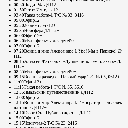
00:30
Люди РФ Д/П
12+
01:50
Ретро Импульс
12+
03:40
Такая работа-1 Т/С № 33, 34
16+
05:00
Эфир
12+
05:20
20 дней лета
12+
05:35
Ноосфера Д/П
12+
06:00
Эфир
12+
06:20
Мультфильмы для детей
0+
07:00
Эфир
12+
07:20
Война и мир Александра I. Ура! Мы в Париже! Д/
П
12+
08:15
Алексей Фатьянов. «Лучше петь, чем плакать» Д/
П
12+
08:55
Мультфильмы для детей
0+
09:15
Военная разведка. Первый удар Т/С № 05, 06
12+
11:00
Эфир
12+
11:15
Такая работа-1 Т/С № 35, 36
16+
12:35
Ямальский путешественник Д/П
12+
13:00
Эфир
12+
13:15
Война и мир Александра I. Император — человек
на троне Д/П
12+
14:10
Георг Отс. Публика ждет… Д/П
12+
15:00
Эфир
12+
15:15
Чокнутая-2 Т/С № 23, 24
16+