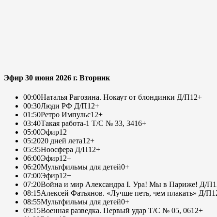
Эфир 30 июня 2026 г. Вторник
00:00
Наталья Рагозина. Нокаут от блондинки Д/П
12+
00:30
Люди РФ Д/П
12+
01:50
Ретро Импульс
12+
03:40
Такая работа-1 Т/С № 33, 34
16+
05:00
Эфир
12+
05:20
20 дней лета
12+
05:35
Ноосфера Д/П
12+
06:00
Эфир
12+
06:20
Мультфильмы для детей
0+
07:00
Эфир
12+
07:20
Война и мир Александра I. Ура! Мы в Париже! Д/П
1
08:15
Алексей Фатьянов. «Лучше петь, чем плакать» Д/П
1
08:55
Мультфильмы для детей
0+
09:15
Военная разведка. Первый удар Т/С № 05, 06
12+