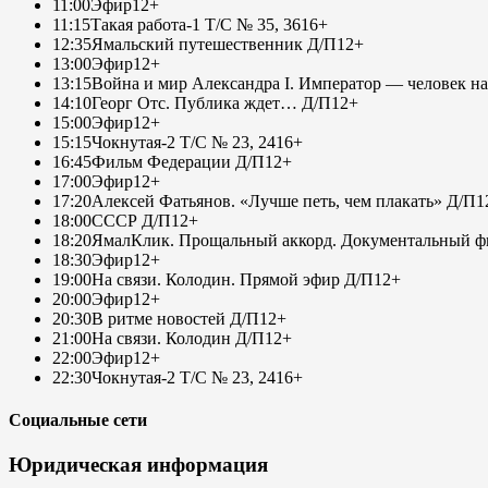
11:00
Эфир
12+
11:15
Такая работа-1 Т/С № 35, 36
16+
12:35
Ямальский путешественник Д/П
12+
13:00
Эфир
12+
13:15
Война и мир Александра I. Император — человек на
14:10
Георг Отс. Публика ждет… Д/П
12+
15:00
Эфир
12+
15:15
Чокнутая-2 Т/С № 23, 24
16+
16:45
Фильм Федерации Д/П
12+
17:00
Эфир
12+
17:20
Алексей Фатьянов. «Лучше петь, чем плакать» Д/П
1
18:00
СССР Д/П
12+
18:20
ЯмалКлик. Прощальный аккорд. Документальный фи
18:30
Эфир
12+
19:00
На связи. Колодин. Прямой эфир Д/П
12+
20:00
Эфир
12+
20:30
В ритме новостей Д/П
12+
21:00
На связи. Колодин Д/П
12+
22:00
Эфир
12+
22:30
Чокнутая-2 Т/С № 23, 24
16+
Социальные сети
Юридическая информация