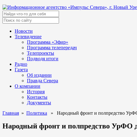
Новости
Телевидение
Программа «Эфир»
Программа телепередач
Телепроекты
Подводя итоги
Радио
Газета
Об издании
Правда Севера
О компании
История
Контакты
Документы
Главная
»
Политика
» Народный фронт и полпредство УрФО 
Народный фронт и полпредство УрФО д