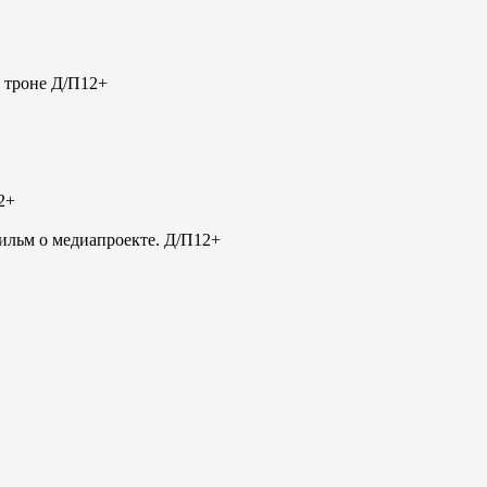
 троне Д/П
12+
2+
льм о медиапроекте. Д/П
12+