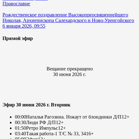
Православие
Рождественское поздравление Высокопреосвященнейшего
Николая, Архиепископа Салехардского и Ново-Уренгойского
6 января 2026, 09:55
Прямой эфир
Вещание прекращено
30 июня 2026 г.
Эфир 30 июня 2026 г. Вторник
00:00
Наталья Рагозина. Нокаут от блондинки Д/П
12+
00:30
Люди РФ Д/П
12+
01:50
Ретро Импульс
12+
03:40
Такая работа-1 Т/С № 33, 34
16+