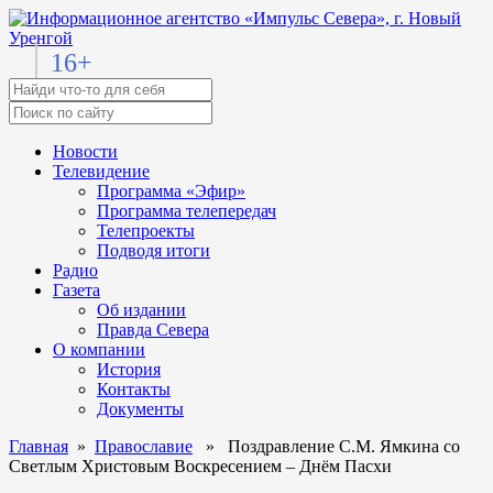
16+
Новости
Телевидение
Программа «Эфир»
Программа телепередач
Телепроекты
Подводя итоги
Радио
Газета
Об издании
Правда Севера
О компании
История
Контакты
Документы
Главная
»
Православие
» Поздравление С.М. Ямкина со
Светлым Христовым Воскресением – Днём Пасхи