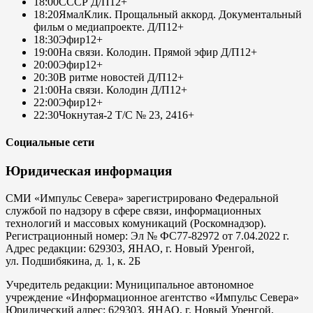
18:00
СССР Д/П
12+
18:20
ЯмалКлик. Прощальный аккорд. Документальный
фильм о медиапроекте. Д/П
12+
18:30
Эфир
12+
19:00
На связи. Колодин. Прямой эфир Д/П
12+
20:00
Эфир
12+
20:30
В ритме новостей Д/П
12+
21:00
На связи. Колодин Д/П
12+
22:00
Эфир
12+
22:30
Чокнутая-2 Т/С № 23, 24
16+
Социальные сети
Юридическая информация
СМИ «Импульс Севера» зарегистрировано Федеральной
службой по надзору в сфере связи, информационных
технологий и массовых комуникаций (Роскомнадзор).
Регистрационный номер: Эл № ФС77-82972 от 7.04.2022 г.
Адрес редакции: 629303, ЯНАО, г. Новый Уренгой,
ул. Подшибякина, д. 1, к. 2Б
Учредитель редакции: Муниципальное автономное
учреждение «Информационное агентство «Импульс Севера»
Юридический адрес: 629303, ЯНАО, г. Новый Уренгой,