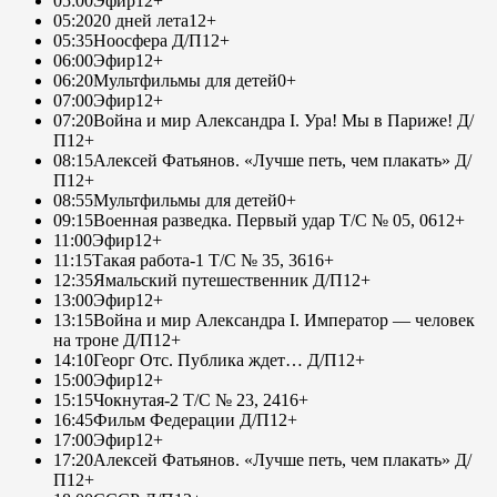
05:00
Эфир
12+
05:20
20 дней лета
12+
05:35
Ноосфера Д/П
12+
06:00
Эфир
12+
06:20
Мультфильмы для детей
0+
07:00
Эфир
12+
07:20
Война и мир Александра I. Ура! Мы в Париже! Д/
П
12+
08:15
Алексей Фатьянов. «Лучше петь, чем плакать» Д/
П
12+
08:55
Мультфильмы для детей
0+
09:15
Военная разведка. Первый удар Т/С № 05, 06
12+
11:00
Эфир
12+
11:15
Такая работа-1 Т/С № 35, 36
16+
12:35
Ямальский путешественник Д/П
12+
13:00
Эфир
12+
13:15
Война и мир Александра I. Император — человек
на троне Д/П
12+
14:10
Георг Отс. Публика ждет… Д/П
12+
15:00
Эфир
12+
15:15
Чокнутая-2 Т/С № 23, 24
16+
16:45
Фильм Федерации Д/П
12+
17:00
Эфир
12+
17:20
Алексей Фатьянов. «Лучше петь, чем плакать» Д/
П
12+