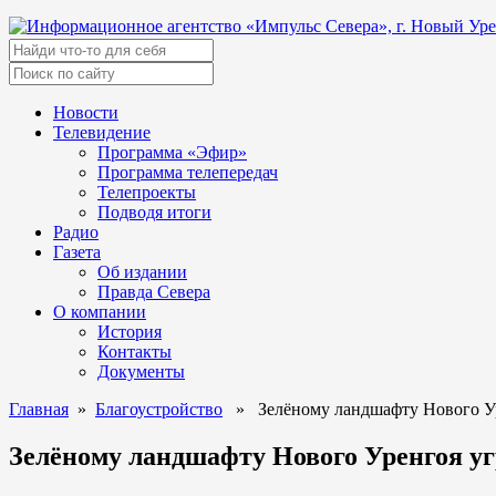
Новости
Телевидение
Программа «Эфир»
Программа телепередач
Телепроекты
Подводя итоги
Радио
Газета
Об издании
Правда Севера
О компании
История
Контакты
Документы
Главная
»
Благоустройство
» Зелёному ландшафту Нового Ур
Зелёному ландшафту Нового Уренгоя у