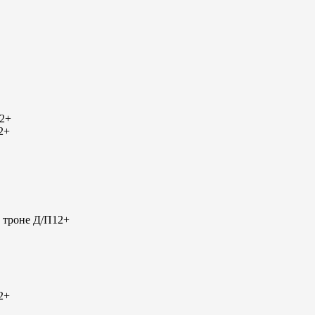
2+
2+
 троне Д/П
12+
2+