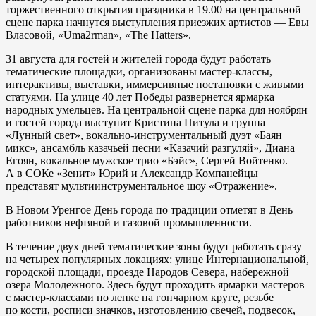
торжественного открытия праздника в 19.00 на центральной
сцене парка начнутся выступления приезжих артистов — Евы
Власовой, «Uma2rman», «The Hatters».
31 августа для гостей и жителей города будут работать
тематические площадки, организованы мастер-классы,
интерактивы, выставки, иммерсивные постановки с живыми
статуями. На улице 40 лет Победы развернется ярмарка
народных умельцев. На центральной сцене парка для ноябрян
и гостей города выступит Кристина Питула и группа
«Лунный свет», вокально-инструментальный дуэт «Баян
микс», ансамбль казачьей песни «Казачий разгуляй», Диана
Егоян, вокальное мужское трио «Бэйс», Сергей Войтенко.
А в СОКе «Зенит» Юрий и Александр Компанейцы
представят мультиинструментальное шоу «Отражение».
В Новом Уренгое День города по традиции отметят в День
работников нефтяной и газовой промышленности.
В течение двух дней тематические зоны будут работать сразу
на четырех популярных локациях: улице Интернациональной,
городской площади, проезде Народов Севера, набережной
озера Молодежного. Здесь будут проходить ярмарки мастеров
с мастер-классами по лепке на гончарном круге, резьбе
по кости, росписи значков, изготовлению свечей, подвесок,