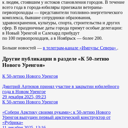
к людям, стоявшим у истоков становления городов. В течение
всего года в города-юбиляры приезжали ветераны-
первопроходцы — представители топливно-энергетического
комплекса, бывшие сотрудники образования,
здравоохранения, культуры, спорта, строительства и других
сфер. В праздничные даты города примут особые делегации:
в Новый Уренгой и Салехард прибудут
по 100 первопроходцев, а в Ноябрьск — более 200.
Больше новостей —
в телеграм-канале «Импульс Севера»
.
Другие публикации в разделе «К 50-летию
Нового Уренгоя»
К 50-летию Нового Уренгоя
Дмитрий Артюхов принял участие в закрытии юбилейного
года в Новом Уренгое
29 декабря 2025, 09:23
К 50-летию Нового Уренгоя
«Собери Арктику своими руками»: к 50-летию Нового
Уренгоя выпущен первый арктический конструктор от
«Рубрика»
11 декабря 2025, 13:16