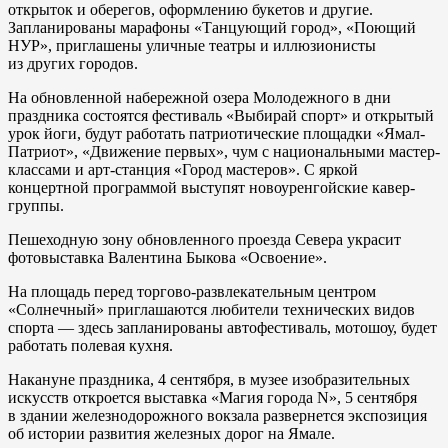
открыток и оберегов, оформлению букетов и другие.
Запланированы марафоны «Танцующий город», «Поющий
НУР», приглашены уличные театры и иллюзионисты
из других городов.
На обновленной набережной озера Молодежного в дни
праздника состоятся фестиваль «Выбирай спорт» и открытый
урок йоги, будут работать патриотические площадки «Ямал-
Патриот», «Движение первых», чум с национальными мастер-
классами и арт-станция «Город мастеров». С яркой
концертной программой выступят новоуренгойские кавер-
группы.
Пешеходную зону обновленного проезда Севера украсит
фотовыставка Валентина Быкова «Освоение».
На площадь перед торгово-развлекательным центром
«Солнечный» приглашаются любители технических видов
спорта — здесь запланированы автофестиваль, мотошоу, будет
работать полевая кухня.
Накануне праздника, 4 сентября, в музее изобразительных
искусств откроется выставка «Магия города N», 5 сентября
в здании железнодорожного вокзала развернется экспозиция
об истории развития железных дорог на Ямале.