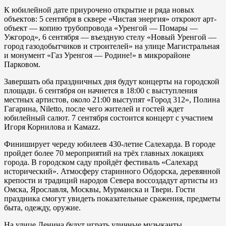
К юбилейной дате приурочено открытие и ряда новых
объектов: 5 сентября в сквере «Чистая энергия» откроют арт-
объект — копию трубопровода «Уренгой — Помары —
Ужгород», 6 сентября — въездную стелу «Новый Уренгой —
город газодобытчиков и строителей» на улице Магистральная
и монумент «Газ Уренгоя — Родине!» в микрорайоне
Парковом.
Завершать оба праздничных дня будут концерты на городской
площади. 6 сентября он начнется в 18:00 с выступления
местных артистов, около 21:00 выступят «Город 312», Полина
Гагарина, Niletto, после чего жителей и гостей ждет
юбилейный салют. 7 сентября состоится концерт с участием
Игоря Корнилова и Камаzz.
Финиширует череду юбилеев 430-летие Салехарда. В городе
пройдет более 70 мероприятий на трёх главных локациях
города. В городском саду пройдёт фестиваль «Салехард
исторический». Атмосферу старинного Обдорска, деревянной
крепости и традиций народов Севера воссоздадут артисты из
Омска, Ярославля, Москвы, Мурманска и Твери. Гости
праздника смогут увидеть показательные сражения, предметы
быта, одежду, оружие.
На улице Ленина будут играть уличные музыканты,