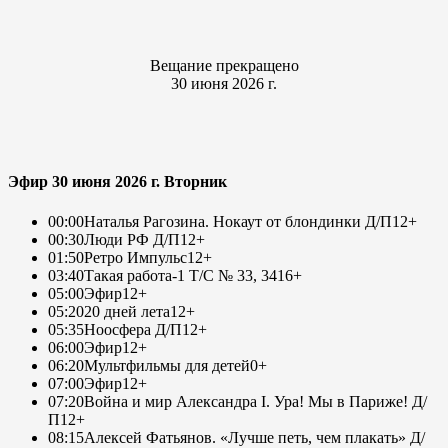
Вещание прекращено
30 июня 2026 г.
Эфир 30 июня 2026 г. Вторник
00:00
Наталья Рагозина. Нокаут от блондинки Д/П
12+
00:30
Люди РФ Д/П
12+
01:50
Ретро Импульс
12+
03:40
Такая работа-1 Т/С № 33, 34
16+
05:00
Эфир
12+
05:20
20 дней лета
12+
05:35
Ноосфера Д/П
12+
06:00
Эфир
12+
06:20
Мультфильмы для детей
0+
07:00
Эфир
12+
07:20
Война и мир Александра I. Ура! Мы в Париже! Д/
П
12+
08:15
Алексей Фатьянов. «Лучше петь, чем плакать» Д/