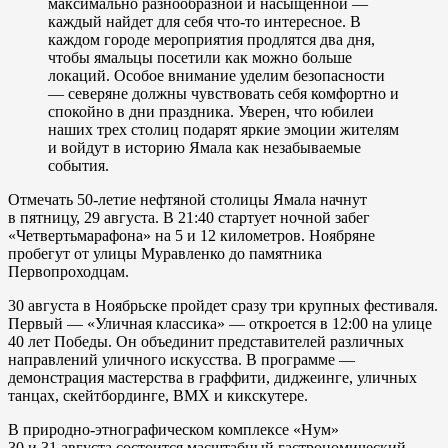
максимально разнообразной и насыщенной —
каждый найдет для себя что-то интересное. В
каждом городе мероприятия продлятся два дня,
чтобы ямальцы посетили как можно больше
локаций. Особое внимание уделим безопасности
— северяне должны чувствовать себя комфортно и
спокойно в дни праздника. Уверен, что юбилеи
наших трех столиц подарят яркие эмоции жителям
и войдут в историю Ямала как незабываемые
события.
Отмечать 50-летие нефтяной столицы Ямала начнут
в пятницу, 29 августа. В 21:40 стартует ночной забег
«Четвертьмарафона» на 5 и 12 километров. Ноябряне
пробегут от улицы Муравленко до памятника
Первопроходцам.
30 августа в Ноябрьске пройдет сразу три крупных фестиваля.
Первый — «Уличная классика» — откроется в 12:00 на улице
40 лет Победы. Он объединит представителей различных
направлений уличного искусства. В программе —
демонстрация мастерства в граффити, диджеинге, уличных
танцах, скейтбординге, BMX и кикскутере.
В природно-этнографическом комплексе «Нум»
30 и 31 августа состоится масштабный гастрономический