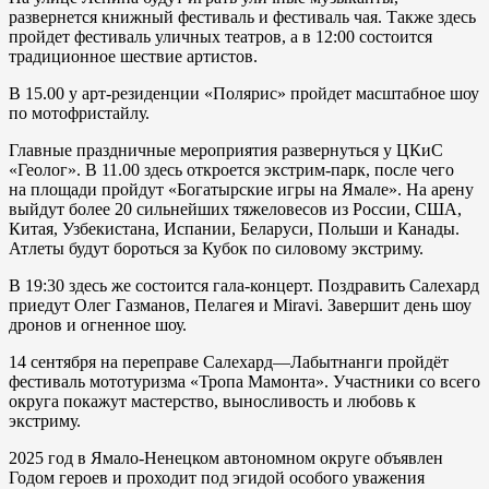
развернется книжный фестиваль и фестиваль чая. Также здесь
пройдет фестиваль уличных театров, а в 12:00 состоится
традиционное шествие артистов.
В 15.00 у арт-резиденции «Полярис» пройдет масштабное шоу
по мотофристайлу.
Главные праздничные мероприятия развернуться у ЦКиС
«Геолог». В 11.00 здесь откроется экстрим-парк, после чего
на площади пройдут «Богатырские игры на Ямале». На арену
выйдут более 20 сильнейших тяжеловесов из России, США,
Китая, Узбекистана, Испании, Беларуси, Польши и Канады.
Атлеты будут бороться за Кубок по силовому экстриму.
В 19:30 здесь же состоится гала-концерт. Поздравить Салехард
приедут Олег Газманов, Пелагея и Miravi. Завершит день шоу
дронов и огненное шоу.
14 сентября на переправе Салехард—Лабытнанги пройдёт
фестиваль мототуризма «Тропа Мамонта». Участники со всего
округа покажут мастерство, выносливость и любовь к
экстриму.
2025 год в Ямало-Ненецком автономном округе объявлен
Годом героев и проходит под эгидой особого уважения