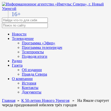
16+
Новости
Телевидение
Программа «Эфир»
Программа телепередач
Телепроекты
Подводя итоги
Радио
Газета
Об издании
Правда Севера
О компании
История
Контакты
Документы
Главная
»
К 50-летию Нового Уренгоя
» На Ямале стартует
череда празднований юбилеев трёх городов