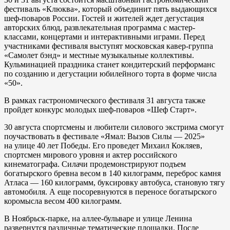
фестиваль «Клюква», который объединит пять выдающихся
шеф-поваров России. Гостей и жителей ждет дегустация
авторских блюд, развлекательная программа с мастер-
классами, концертами и интерактивными играми. Перед
участниками фестиваля выступят московская кавер-группа
«Самолет бэнд» и местные музыкальные коллективы.
Кульминацией праздника станет кондитерский перформанс
по созданию и дегустации юбилейного торта в форме числа
«50».
В рамках гастрономического фестиваля 31 августа также
пройдет конкурс молодых шеф-поваров «Шеф Старт».
30 августа спортсмены и любители силового экстрима смогут
поучаствовать в фестивале «Ямал: Вызов Силы — 2025»
на улице 40 лет Победы. Его проведет Михаил Кокляев,
спортсмен мирового уровня и актер российского
кинематографа. Силачи продемонстрируют подъем
богатырского бревна весом в 140 килограмм, переброс камня
Атласа — 160 килограмм, буксировку автобуса, становую тягу
автомобиля. А еще посоревнуются в переносе богатырского
коромысла весом 400 килограмм.
В Ноябрьск-парке, на аллее-бульваре и улице Ленина
развернутся различные тематические площадки. После