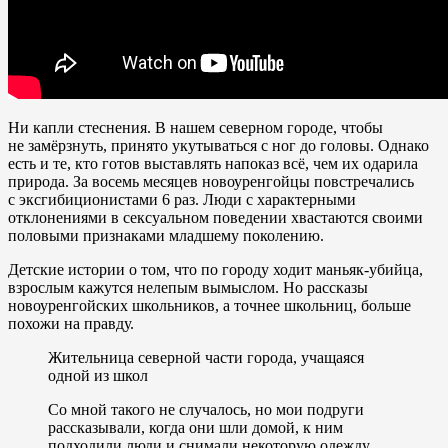
Ни капли стеснения. В нашем северном городе, чтобы
не замёрзнуть, принято укутываться с ног до головы. Однако
есть и те, кто готов выставлять напоказ всё, чем их одарила
природа.
За восемь месяцев новоуренгойцы повстречались
с эксгибиционистами 6 раз. Люди с характерными
отклонениями в сексуальном поведении хвастаются своими
половыми признаками младшему поколению.
Детские истории о том, что по городу ходит маньяк-убийца,
взрослым кажутся нелепым вымыслом. Но рассказы
новоуренгойских школьников, а точнее школьниц, больше
похожи на правду.
Жительница северной части города, учащаяся
одной из школ
Со мной такого не случалось, но мои подруги
рассказывали, когда они шли домой, к ним
подходили люди и снимали некоторую одежду.