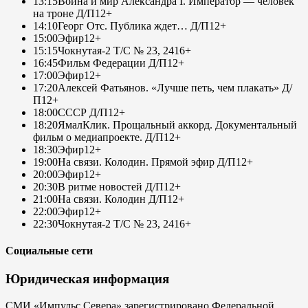
13:15
Война и мир Александра I. Император — человек
на троне Д/П
12+
14:10
Георг Отс. Публика ждет… Д/П
12+
15:00
Эфир
12+
15:15
Чокнутая-2 Т/С № 23, 24
16+
16:45
Фильм Федерации Д/П
12+
17:00
Эфир
12+
17:20
Алексей Фатьянов. «Лучше петь, чем плакать» Д/
П
12+
18:00
СССР Д/П
12+
18:20
ЯмалКлик. Прощальный аккорд. Документальный
фильм о медиапроекте. Д/П
12+
18:30
Эфир
12+
19:00
На связи. Колодин. Прямой эфир Д/П
12+
20:00
Эфир
12+
20:30
В ритме новостей Д/П
12+
21:00
На связи. Колодин Д/П
12+
22:00
Эфир
12+
22:30
Чокнутая-2 Т/С № 23, 24
16+
Социальные сети
Юридическая информация
СМИ «Импульс Севера» зарегистрировано Федеральной