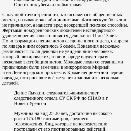
Они от них убегали по-быстрому.
С научной точки зрения тех, кто оголяется в общественных
местах, называют эксгибиционистами. Физическую боль они
не причиняют, а нанести вред неокрепшей психике способны.
Жертвами новоуренгойских любителей нестандартного
удовлетворения чаще становятся девочки от 11 до 13 лет.
По информации специалистов следственного отдела, с апреля
по январь к ним обратилось 6 семей. Показания несколько
различаются: то ли девочки не увидели лицо человека,
который шокировал их, то ли в городе орудует сразу
несколько эксгибиционистов. Молодые люди со странными
привычками были замечены в микрорайоне Мирный
и на Ленинградском проспекте. Кроме неприметной чёрной
одежды, потерпевшие всё же успели запомнить несколько
деталей.
Денис Лычкин, следователь-криминалист
следственного отдела СУ СК РФ по ЯНАО в г.
Новый Уренгой
Мужчина на вид
25-30 лет,
достаточно высокого
роста
175-180 сантиметров,
среднего
телосложения. Лиц, которые непосредственно
пострадали от его противоправных действий,