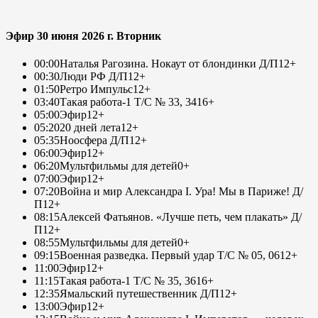
Эфир 30 июня 2026 г. Вторник
00:00
Наталья Рагозина. Нокаут от блондинки Д/П
12+
00:30
Люди РФ Д/П
12+
01:50
Ретро Импульс
12+
03:40
Такая работа-1 Т/С № 33, 34
16+
05:00
Эфир
12+
05:20
20 дней лета
12+
05:35
Ноосфера Д/П
12+
06:00
Эфир
12+
06:20
Мультфильмы для детей
0+
07:00
Эфир
12+
07:20
Война и мир Александра I. Ура! Мы в Париже! Д/
П
12+
08:15
Алексей Фатьянов. «Лучше петь, чем плакать» Д/
П
12+
08:55
Мультфильмы для детей
0+
09:15
Военная разведка. Первый удар Т/С № 05, 06
12+
11:00
Эфир
12+
11:15
Такая работа-1 Т/С № 35, 36
16+
12:35
Ямальский путешественник Д/П
12+
13:00
Эфир
12+