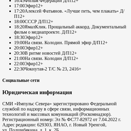
16:45
Фильм Федерации Д/П
12+
17:00
Эфир
12+
17:20
Алексей Фатьянов. «Лучше петь, чем плакать» Д/
П
12+
18:00
СССР Д/П
12+
18:20
ЯмалКлик. Прощальный аккорд. Документальный
фильм о медиапроекте. Д/П
12+
18:30
Эфир
12+
19:00
На связи. Колодин. Прямой эфир Д/П
12+
20:00
Эфир
12+
20:30
В ритме новостей Д/П
12+
21:00
На связи. Колодин Д/П
12+
22:00
Эфир
12+
22:30
Чокнутая-2 Т/С № 23, 24
16+
Социальные сети
Юридическая информация
СМИ «Импульс Севера» зарегистрировано Федеральной
службой по надзору в сфере связи, информационных
технологий и массовых комуникаций (Роскомнадзор).
Регистрационный номер: Эл № ФС77-82972 от 7.04.2022 г.
Адрес редакции: 629303, ЯНАО, г. Новый Уренгой,
ул. Подшибякина, д. 1, к. 2Б