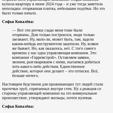
купила квартиру в июне 2024 года – и уже тогда заметила
неполадки: оторванная плитка, небольшие подтёки. Но это
было только начало.
Софья Ковалёва:
— Вот эти реечки сзади меня тоже были
оторваны. Дом только построился, люди только
заезжают. Ну, мало-ли, может быть, там, задели
каким-нибудь инструментом зацепили. Ну, всякое
же бывает. Но, как оказалось, нет. С того самого
времени у нас одна управляющая компания. Это
компания «Горремстрой». Оставляем заявки,
звоним, разговариваем с ними, пытаемся добиться
хоть какого-либо действия. Единственное
действие, которое они делают – это отписки. Всё,
больше ничего.
Настоящим бедствием для проживающих тут людей стали
протечки труб, спрятанных внутри стен. Ну а реакция со
стороны управляющей компании на это коммунальное
происшествие, утверждают жильцы, почти нулевая.
Софья Ковалёва: