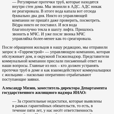
— Регулярные протечки труб, которые находятся
внутри стен дома. Мы звонили в АДС. АДС никак
не реагировала. В итоге вода капала вот отсюда
буквально два дня. Никто из управляющей
компании не пришёл даже проверить, посмотреть.
Вёдра никто не поставил. И вся вода
благополучно текла в шахту лифта. Пришлось
звонить в МЧС. И уже после звонка МЧС
управляйка более-менее как-то среагировала.
После обращения жильцов в нашу редакцию, мы отправили
запрос в «Горремстрой» — управляющую компанию, которая
обслуживает дом, и окружной Госжилнадзор. Представители
коммунальной компании прислали письменный ответ на
наши вопросы. Главные из них – кто должен устранять
протечки труб в доме и как взаимодействуют коммунальщики
с жильцами – насколько оперативно отрабатывают
поступающие заявки.
Александр Мязин, заместитель директора Департамента
государственного жилищного надзора ЯНАО:
— За строительные недостатки, которые выявлены
в рамках гарантийных обязательств, то есть, в
течение пяти лет, у нас несёт ответственность