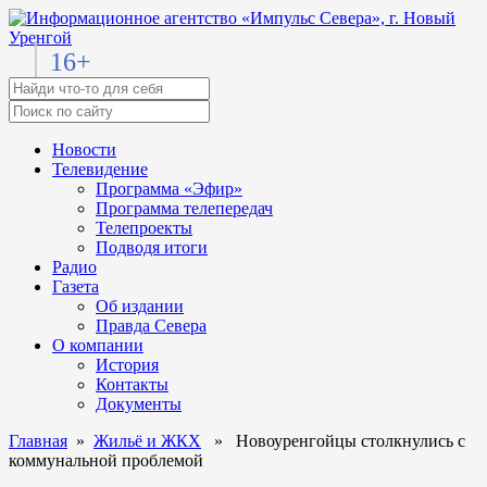
16+
Новости
Телевидение
Программа «Эфир»
Программа телепередач
Телепроекты
Подводя итоги
Радио
Газета
Об издании
Правда Севера
О компании
История
Контакты
Документы
Главная
»
Жильё и ЖКХ
» Новоуренгойцы столкнулись с
коммунальной проблемой