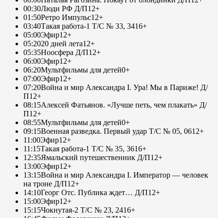
00:30
Люди РФ Д/П
12+
01:50
Ретро Импульс
12+
03:40
Такая работа-1 Т/С № 33, 34
16+
05:00
Эфир
12+
05:20
20 дней лета
12+
05:35
Ноосфера Д/П
12+
06:00
Эфир
12+
06:20
Мультфильмы для детей
0+
07:00
Эфир
12+
07:20
Война и мир Александра I. Ура! Мы в Париже! Д/
П
12+
08:15
Алексей Фатьянов. «Лучше петь, чем плакать» Д/
П
12+
08:55
Мультфильмы для детей
0+
09:15
Военная разведка. Первый удар Т/С № 05, 06
12+
11:00
Эфир
12+
11:15
Такая работа-1 Т/С № 35, 36
16+
12:35
Ямальский путешественник Д/П
12+
13:00
Эфир
12+
13:15
Война и мир Александра I. Император — человек
на троне Д/П
12+
14:10
Георг Отс. Публика ждет… Д/П
12+
15:00
Эфир
12+
15:15
Чокнутая-2 Т/С № 23, 24
16+