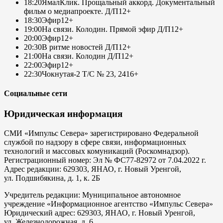
18:20
ЯмалКлик. Прощальный аккорд. Документальный
фильм о медиапроекте. Д/П
12+
18:30
Эфир
12+
19:00
На связи. Колодин. Прямой эфир Д/П
12+
20:00
Эфир
12+
20:30
В ритме новостей Д/П
12+
21:00
На связи. Колодин Д/П
12+
22:00
Эфир
12+
22:30
Чокнутая-2 Т/С № 23, 24
16+
Социальные сети
Юридическая информация
СМИ «Импульс Севера» зарегистрировано Федеральной
службой по надзору в сфере связи, информационных
технологий и массовых комуникаций (Роскомнадзор).
Регистрационный номер: Эл № ФС77-82972 от 7.04.2022 г.
Адрес редакции: 629303, ЯНАО, г. Новый Уренгой,
ул. Подшибякина, д. 1, к. 2Б
Учредитель редакции: Муниципальное автономное
учреждение «Информационное агентство «Импульс Севера»
Юридический адрес: 629303, ЯНАО, г. Новый Уренгой,
ул. Железнодорожная, д. 6