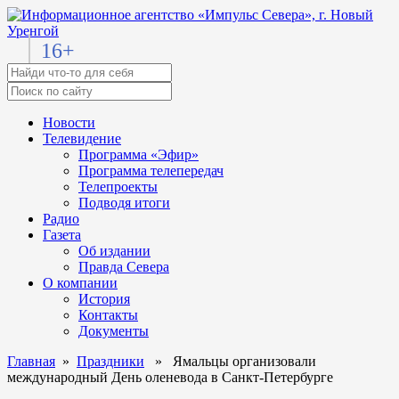
16+
Новости
Телевидение
Программа «Эфир»
Программа телепередач
Телепроекты
Подводя итоги
Радио
Газета
Об издании
Правда Севера
О компании
История
Контакты
Документы
Главная
»
Праздники
» Ямальцы организовали
международный День оленевода в Санкт-Петербурге