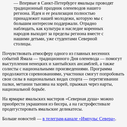
— Впервые в Санкт-Петербурге ямальцы проводят
традиционный праздник оленеводов нашего
региона. Идея и ее реализация полностью
принадлежит нашей молодежи, которую мы с
большим интересом поддержали. Отрадно
наблюдать, как культура и наследие коренных
народов выходит за пределы региона вместе с
нашими детьми, уже студентами Северной
столицы.
Почувствовать атмосферу одного из главных весенних
событий Ямала — традиционного Дня оленевода — помогут
выступления ненецких и хантыйских ансамблей, а также
солисты с национальными произведениями. Программа
продолжится соревнованиями, участники смогут попробовать
свои силы в национальных видах спорта — перетягивании
палки, метании тынзяна на хорей, прыжках через нарты,
национальной борьбе.
На ярмарке ямальских мастеров «Северная душа» можно
приобрести украшения из бисера, а на гастрофестивале
продегустировать ямальские деликатесы.
Больше новостей —
в телеграм-канале «Импульс Севера»
.