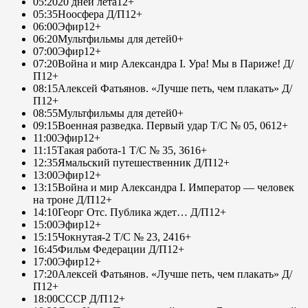
05:20
20 дней лета
12+
05:35
Ноосфера Д/П
12+
06:00
Эфир
12+
06:20
Мультфильмы для детей
0+
07:00
Эфир
12+
07:20
Война и мир Александра I. Ура! Мы в Париже! Д/
П
12+
08:15
Алексей Фатьянов. «Лучше петь, чем плакать» Д/
П
12+
08:55
Мультфильмы для детей
0+
09:15
Военная разведка. Первый удар Т/С № 05, 06
12+
11:00
Эфир
12+
11:15
Такая работа-1 Т/С № 35, 36
16+
12:35
Ямальский путешественник Д/П
12+
13:00
Эфир
12+
13:15
Война и мир Александра I. Император — человек
на троне Д/П
12+
14:10
Георг Отс. Публика ждет… Д/П
12+
15:00
Эфир
12+
15:15
Чокнутая-2 Т/С № 23, 24
16+
16:45
Фильм Федерации Д/П
12+
17:00
Эфир
12+
17:20
Алексей Фатьянов. «Лучше петь, чем плакать» Д/
П
12+
18:00
СССР Д/П
12+