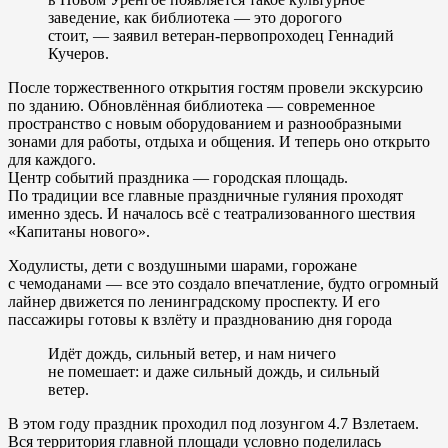
заведение, как библиотека — это дорогого
стоит, — заявил ветеран-первопроходец Геннадий
Кучеров.
После торжественного открытия гостям провели экскурсию
по зданию. Обновлённая библиотека — современное
пространство с новым оборудованием и разнообразными
зонами для работы, отдыха и общения. И теперь оно открыто
для каждого.
Центр событий праздника — городская площадь.
По традиции все главные праздничные гуляния проходят
именно здесь. И началось всё с театрализованного шествия
«Капитаны нового».
Ходулисты, дети с воздушными шарами, горожане
с чемоданами — все это создало впечатление, будто огромный
лайнер движется по ленинградскому проспекту. И его
пассажиры готовы к взлёту и празднованию дня города
Идёт дождь, сильный ветер, и нам ничего
не помешает: и даже сильный дождь, и сильный
ветер.
В этом году праздник проходил под лозунгом 4.7 Взлетаем.
Вся территория главной площади условно поделилась