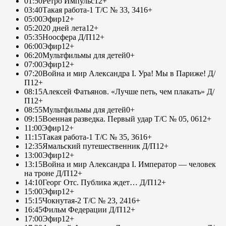
01:50
Ретро Импульс
12+
03:40
Такая работа-1 Т/С № 33, 34
16+
05:00
Эфир
12+
05:20
20 дней лета
12+
05:35
Ноосфера Д/П
12+
06:00
Эфир
12+
06:20
Мультфильмы для детей
0+
07:00
Эфир
12+
07:20
Война и мир Александра I. Ура! Мы в Париже! Д/
П
12+
08:15
Алексей Фатьянов. «Лучше петь, чем плакать» Д/
П
12+
08:55
Мультфильмы для детей
0+
09:15
Военная разведка. Первый удар Т/С № 05, 06
12+
11:00
Эфир
12+
11:15
Такая работа-1 Т/С № 35, 36
16+
12:35
Ямальский путешественник Д/П
12+
13:00
Эфир
12+
13:15
Война и мир Александра I. Император — человек
на троне Д/П
12+
14:10
Георг Отс. Публика ждет… Д/П
12+
15:00
Эфир
12+
15:15
Чокнутая-2 Т/С № 23, 24
16+
16:45
Фильм Федерации Д/П
12+
17:00
Эфир
12+