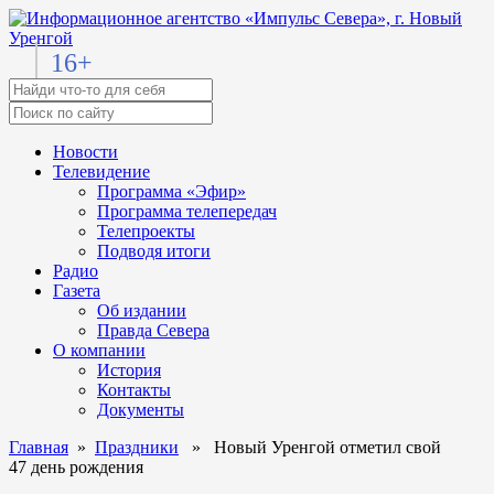
16+
Новости
Телевидение
Программа «Эфир»
Программа телепередач
Телепроекты
Подводя итоги
Радио
Газета
Об издании
Правда Севера
О компании
История
Контакты
Документы
Главная
»
Праздники
» Новый Уренгой отметил свой
47 день рождения