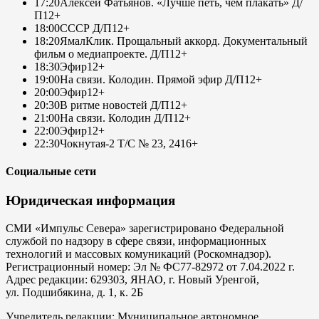
17:20
Алексей Фатьянов. «Лучше петь, чем плакать» Д/
П
12+
18:00
СССР Д/П
12+
18:20
ЯмалКлик. Прощальный аккорд. Документальный
фильм о медиапроекте. Д/П
12+
18:30
Эфир
12+
19:00
На связи. Колодин. Прямой эфир Д/П
12+
20:00
Эфир
12+
20:30
В ритме новостей Д/П
12+
21:00
На связи. Колодин Д/П
12+
22:00
Эфир
12+
22:30
Чокнутая-2 Т/С № 23, 24
16+
Социальные сети
Юридическая информация
СМИ «Импульс Севера» зарегистрировано Федеральной
службой по надзору в сфере связи, информационных
технологий и массовых комуникаций (Роскомнадзор).
Регистрационный номер: Эл № ФС77-82972 от 7.04.2022 г.
Адрес редакции: 629303, ЯНАО, г. Новый Уренгой,
ул. Подшибякина, д. 1, к. 2Б
Учредитель редакции: Муниципальное автономное