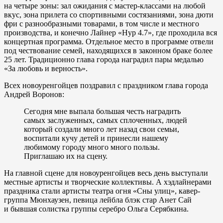
на четыре зоны: зал ожидания с мастер-классами на любой
вкус, зона прилета со спортивными состязаниями, зона дюти
фри с разнообразными товарами, в том числе и местного
производства, и конечно Лайнер «Нур 4.7», где проходила вся
концертная программа. Отдельное место в программе отвели
под чествование семей, находящихся в законном браке более
25 лет. Традиционно глава города наградил пары медалью
«За любовь и верность».
Всех новоуренгойцев поздравил с праздником глава города
Андрей Воронов:
Сегодня мне выпала большая честь наградить
самых заслуженных, самых сплоченных, людей
который создали много лет назад свои семьи,
воспитали кучу детей и принесли нашему
любимому городу много много пользы.
Приглашаю их на сцену.
На главной сцене для новоуренгойцев весь день выступали
местные артисты и творческие коллективы. А хэдлайнерами
праздника стали артисты театра огня «Сны улиц», кавер-
группа Мюнхаузен, певица лейбла блэк стар Анет Сай
и бывшая солистка группы серебро Ольга Серябкина.