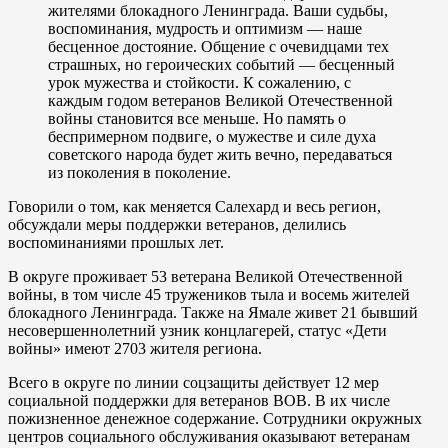
жителями блокадного Ленинграда. Ваши судьбы,
воспоминания, мудрость и оптимизм — наше
бесценное достояние. Общение с очевидцами тех
страшных, но героических событий — бесценный
урок мужества и стойкости. К сожалению, с
каждым годом ветеранов Великой Отечественной
войны становится все меньше. Но память о
беспримерном подвиге, о мужестве и силе духа
советского народа будет жить вечно, передаваться
из поколения в поколение.
Говорили о том, как меняется Салехард и весь регион,
обсуждали меры поддержки ветеранов, делились
воспоминаниями прошлых лет.
В округе проживает 53 ветерана Великой Отечественной
войны, в том числе 45 тружеников тыла и восемь жителей
блокадного Ленинграда. Также на Ямале живет 21 бывший
несовершеннолетний узник концлагерей, статус «Дети
войны» имеют 2703 жителя региона.
Всего в округе по линии соцзащиты действует 12 мер
социальной поддержки для ветеранов ВОВ. В их числе
пожизненное денежное содержание. Сотрудники окружных
центров социального обслуживания оказывают ветеранам