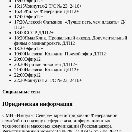
15:00
Эфир
12+
15:15
Чокнутая-2 Т/С № 23, 24
16+
16:45
Фильм Федерации Д/П
12+
17:00
Эфир
12+
17:20
Алексей Фатьянов. «Лучше петь, чем плакать» Д/
П
12+
18:00
СССР Д/П
12+
18:20
ЯмалКлик. Прощальный аккорд. Документальный
фильм о медиапроекте. Д/П
12+
18:30
Эфир
12+
19:00
На связи. Колодин. Прямой эфир Д/П
12+
20:00
Эфир
12+
20:30
В ритме новостей Д/П
12+
21:00
На связи. Колодин Д/П
12+
22:00
Эфир
12+
22:30
Чокнутая-2 Т/С № 23, 24
16+
Социальные сети
Юридическая информация
СМИ «Импульс Севера» зарегистрировано Федеральной
службой по надзору в сфере связи, информационных
технологий и массовых комуникаций (Роскомнадзор).
Регистрационный номер: Эл № ФС77-82972 от 7.04.2022 г.