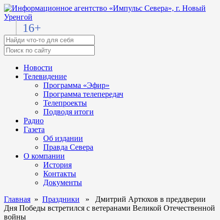
16+
Новости
Телевидение
Программа «Эфир»
Программа телепередач
Телепроекты
Подводя итоги
Радио
Газета
Об издании
Правда Севера
О компании
История
Контакты
Документы
Главная
»
Праздники
» Дмитрий Артюхов в преддверии
Дня Победы встретился с ветеранами Великой Отечественной
войны