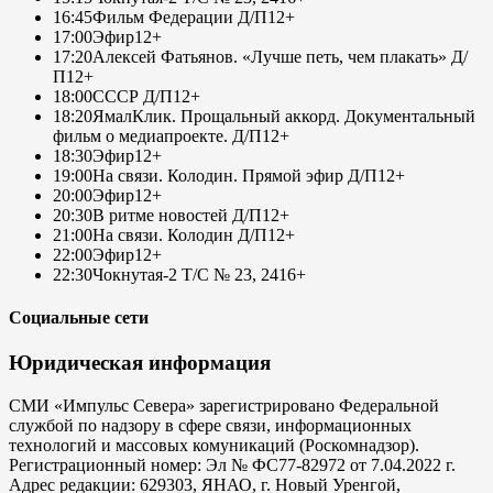
16:45
Фильм Федерации Д/П
12+
17:00
Эфир
12+
17:20
Алексей Фатьянов. «Лучше петь, чем плакать» Д/
П
12+
18:00
СССР Д/П
12+
18:20
ЯмалКлик. Прощальный аккорд. Документальный
фильм о медиапроекте. Д/П
12+
18:30
Эфир
12+
19:00
На связи. Колодин. Прямой эфир Д/П
12+
20:00
Эфир
12+
20:30
В ритме новостей Д/П
12+
21:00
На связи. Колодин Д/П
12+
22:00
Эфир
12+
22:30
Чокнутая-2 Т/С № 23, 24
16+
Социальные сети
Юридическая информация
СМИ «Импульс Севера» зарегистрировано Федеральной
службой по надзору в сфере связи, информационных
технологий и массовых комуникаций (Роскомнадзор).
Регистрационный номер: Эл № ФС77-82972 от 7.04.2022 г.
Адрес редакции: 629303, ЯНАО, г. Новый Уренгой,