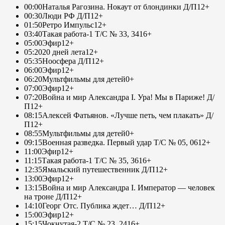
00:00
Наталья Рагозина. Нокаут от блондинки Д/П
12+
00:30
Люди РФ Д/П
12+
01:50
Ретро Импульс
12+
03:40
Такая работа-1 Т/С № 33, 34
16+
05:00
Эфир
12+
05:20
20 дней лета
12+
05:35
Ноосфера Д/П
12+
06:00
Эфир
12+
06:20
Мультфильмы для детей
0+
07:00
Эфир
12+
07:20
Война и мир Александра I. Ура! Мы в Париже! Д/
П
12+
08:15
Алексей Фатьянов. «Лучше петь, чем плакать» Д/
П
12+
08:55
Мультфильмы для детей
0+
09:15
Военная разведка. Первый удар Т/С № 05, 06
12+
11:00
Эфир
12+
11:15
Такая работа-1 Т/С № 35, 36
16+
12:35
Ямальский путешественник Д/П
12+
13:00
Эфир
12+
13:15
Война и мир Александра I. Император — человек
на троне Д/П
12+
14:10
Георг Отс. Публика ждет… Д/П
12+
15:00
Эфир
12+
15:15
Чокнутая-2 Т/С № 23, 24
16+