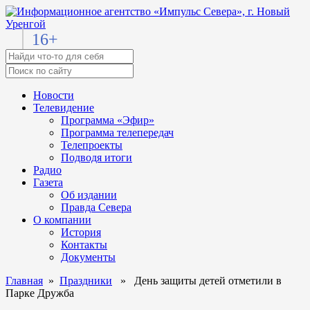
16+
Новости
Телевидение
Программа «Эфир»
Программа телепередач
Телепроекты
Подводя итоги
Радио
Газета
Об издании
Правда Севера
О компании
История
Контакты
Документы
Главная
»
Праздники
» День защиты детей отметили в
Парке Дружба