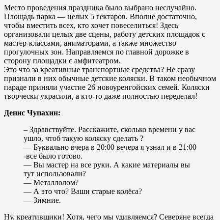
Место проведения праздника было выбрано неслучайно.
Площадь парка — целых 5 гектаров. Вполне достаточно,
чтобы вместить всех, кто хочет повеселиться! Здесь
организовали целых две сцены, работу детских площадок с
мастер-классами, аниматорами, а также множество
прогулочных зон. Направляемся по главной дорожке в
сторону площадки с амфитеатром.
Это что за креативные транспортные средства? Не сразу
признали в них обычные детские коляски. В таком необычном
параде приняли участие 26 новоуренгойских семей. Коляски
творчески украсили, а кто-то даже полностью переделал!
Денис Чупахин:
– Здравствуйте. Расскажите, сколько времени у вас
ушло, чтоб такую коляску сделать ?
— Буквально вчера в 20:00 вечера я узнал и в 21:00
-все было готово.
— Вы мастер на все руки. А какие материалы вы
тут использовали?
— Металлолом?
— А это что? Ваши старые колёса?
— Зимние.
Ну, креативщики! Хотя, чего мы удивляемся? Северяне всегда