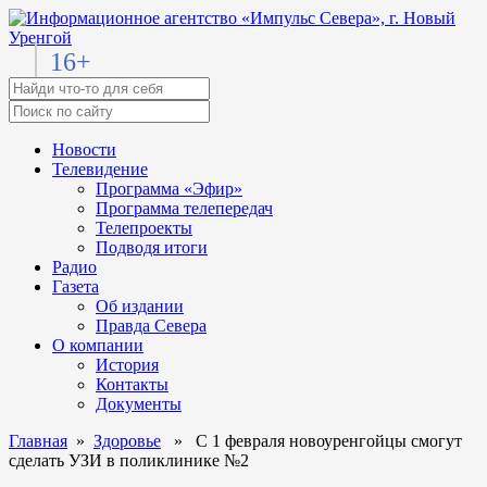
16+
Новости
Телевидение
Программа «Эфир»
Программа телепередач
Телепроекты
Подводя итоги
Радио
Газета
Об издании
Правда Севера
О компании
История
Контакты
Документы
Главная
»
Здоровье
» С 1 февраля новоуренгойцы смогут
сделать УЗИ в поликлинике №2