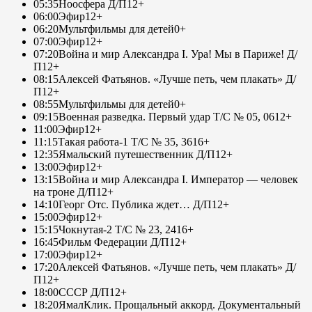
05:35
Ноосфера Д/П
12+
06:00
Эфир
12+
06:20
Мультфильмы для детей
0+
07:00
Эфир
12+
07:20
Война и мир Александра I. Ура! Мы в Париже! Д/
П
12+
08:15
Алексей Фатьянов. «Лучше петь, чем плакать» Д/
П
12+
08:55
Мультфильмы для детей
0+
09:15
Военная разведка. Первый удар Т/С № 05, 06
12+
11:00
Эфир
12+
11:15
Такая работа-1 Т/С № 35, 36
16+
12:35
Ямальский путешественник Д/П
12+
13:00
Эфир
12+
13:15
Война и мир Александра I. Император — человек
на троне Д/П
12+
14:10
Георг Отс. Публика ждет… Д/П
12+
15:00
Эфир
12+
15:15
Чокнутая-2 Т/С № 23, 24
16+
16:45
Фильм Федерации Д/П
12+
17:00
Эфир
12+
17:20
Алексей Фатьянов. «Лучше петь, чем плакать» Д/
П
12+
18:00
СССР Д/П
12+
18:20
ЯмалКлик. Прощальный аккорд. Документальный