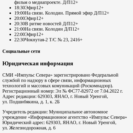
фильм о медиапроекте. Д/П
12+
18:30
Эфир
12+
19:00
На связи. Колодин. Прямой эфир Д/П
12+
20:00
Эфир
12+
20:30
В ритме новостей Д/П
12+
21:00
На связи. Колодин Д/П
12+
22:00
Эфир
12+
22:30
Чокнутая-2 Т/С № 23, 24
16+
Социальные сети
Юридическая информация
СМИ «Импульс Севера» зарегистрировано Федеральной
службой по надзору в сфере связи, информационных
технологий и массовых комуникаций (Роскомнадзор).
Регистрационный номер: Эл № ФС77-82972 от 7.04.2022 г.
Адрес редакции: 629303, ЯНАО, г. Новый Уренгой,
ул. Подшибякина, д. 1, к. 2Б
Учредитель редакции: Муниципальное автономное
учреждение «Информационное агентство «Импульс Севера»
Юридический адрес: 629303, ЯНАО, г. Новый Уренгой,
ул. Железнодорожная, д. 6