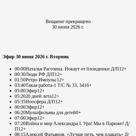
Вещание прекращено
30 июня 2026 г.
Эфир 30 июня 2026 г. Вторник
00:00
Наталья Рагозина. Нокаут от блондинки Д/П
12+
00:30
Люди РФ Д/П
12+
01:50
Ретро Импульс
12+
03:40
Такая работа-1 Т/С № 33, 34
16+
05:00
Эфир
12+
05:20
20 дней лета
12+
05:35
Ноосфера Д/П
12+
06:00
Эфир
12+
06:20
Мультфильмы для детей
0+
07:00
Эфир
12+
07:20
Война и мир Александра I. Ура! Мы в Париже! Д/
П
12+
08:15
Алексей Фатьянов. «Лучше петь, чем плакать» Д/