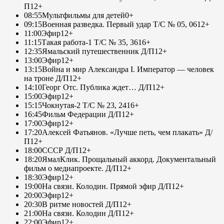
П
12+
08:55
Мультфильмы для детей
0+
09:15
Военная разведка. Первый удар Т/С № 05, 06
12+
11:00
Эфир
12+
11:15
Такая работа-1 Т/С № 35, 36
16+
12:35
Ямальский путешественник Д/П
12+
13:00
Эфир
12+
13:15
Война и мир Александра I. Император — человек
на троне Д/П
12+
14:10
Георг Отс. Публика ждет… Д/П
12+
15:00
Эфир
12+
15:15
Чокнутая-2 Т/С № 23, 24
16+
16:45
Фильм Федерации Д/П
12+
17:00
Эфир
12+
17:20
Алексей Фатьянов. «Лучше петь, чем плакать» Д/
П
12+
18:00
СССР Д/П
12+
18:20
ЯмалКлик. Прощальный аккорд. Документальный
фильм о медиапроекте. Д/П
12+
18:30
Эфир
12+
19:00
На связи. Колодин. Прямой эфир Д/П
12+
20:00
Эфир
12+
20:30
В ритме новостей Д/П
12+
21:00
На связи. Колодин Д/П
12+
22:00
Эфир
12+