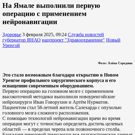
На Ямале выполнили первую
операцию с применением
нейронавигации
Здоровье
3 февраля 2025, 09:24
Служба новостей
губернатор ЯНАО
нацпроект "Здравоохранение"
Новый
Уренгой
Фото: Алёна Середина
Это стало возможным благодаря открытию в Новом
Уренгое профильного хирургического корпуса и его
оснащению современным оборудованием.
Первую операцию на головном мозге с применением
высокоточной методики выполнили новоуренгойские
нейрохирурги Иван Говорухин и Артём Нурматов.
Пациентом стал 58-летний житель Салехарда с опухолью
головного мозга сложного расположения.
С помощью технологий нейронавигации врачи во время
операции могут с точностью определить достичь целевых
областей — в пределах черепа или позвоночного столба.
Благодаря передовой технологии все диагностические данные