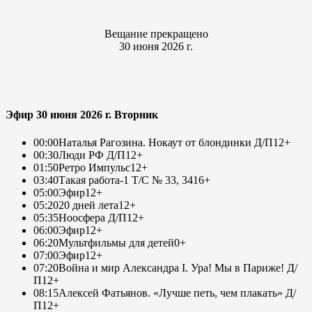
Вещание прекращено
30 июня 2026 г.
Эфир 30 июня 2026 г. Вторник
00:00
Наталья Рагозина. Нокаут от блондинки Д/П
12+
00:30
Люди РФ Д/П
12+
01:50
Ретро Импульс
12+
03:40
Такая работа-1 Т/С № 33, 34
16+
05:00
Эфир
12+
05:20
20 дней лета
12+
05:35
Ноосфера Д/П
12+
06:00
Эфир
12+
06:20
Мультфильмы для детей
0+
07:00
Эфир
12+
07:20
Война и мир Александра I. Ура! Мы в Париже! Д/
П
12+
08:15
Алексей Фатьянов. «Лучше петь, чем плакать» Д/
П
12+