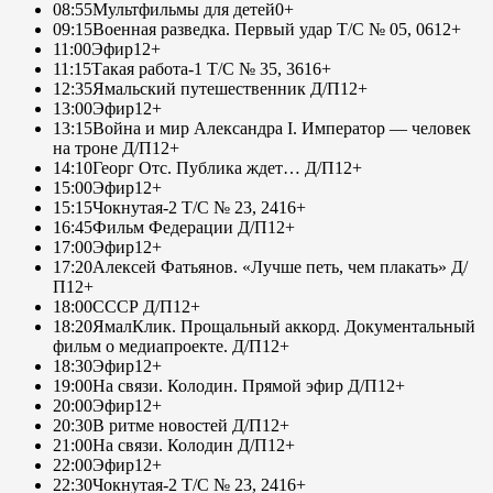
08:55
Мультфильмы для детей
0+
09:15
Военная разведка. Первый удар Т/С № 05, 06
12+
11:00
Эфир
12+
11:15
Такая работа-1 Т/С № 35, 36
16+
12:35
Ямальский путешественник Д/П
12+
13:00
Эфир
12+
13:15
Война и мир Александра I. Император — человек
на троне Д/П
12+
14:10
Георг Отс. Публика ждет… Д/П
12+
15:00
Эфир
12+
15:15
Чокнутая-2 Т/С № 23, 24
16+
16:45
Фильм Федерации Д/П
12+
17:00
Эфир
12+
17:20
Алексей Фатьянов. «Лучше петь, чем плакать» Д/
П
12+
18:00
СССР Д/П
12+
18:20
ЯмалКлик. Прощальный аккорд. Документальный
фильм о медиапроекте. Д/П
12+
18:30
Эфир
12+
19:00
На связи. Колодин. Прямой эфир Д/П
12+
20:00
Эфир
12+
20:30
В ритме новостей Д/П
12+
21:00
На связи. Колодин Д/П
12+
22:00
Эфир
12+
22:30
Чокнутая-2 Т/С № 23, 24
16+