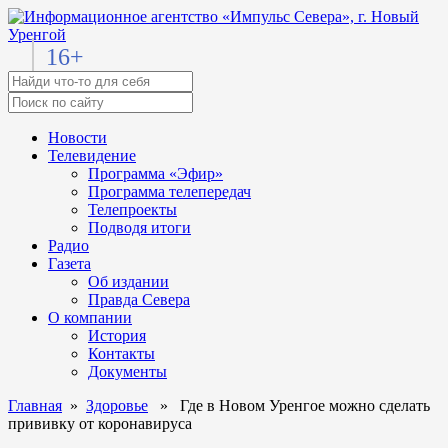
16+
Новости
Телевидение
Программа «Эфир»
Программа телепередач
Телепроекты
Подводя итоги
Радио
Газета
Об издании
Правда Севера
О компании
История
Контакты
Документы
Главная
»
Здоровье
» Где в Новом Уренгое можно сделать
прививку от коронавируса