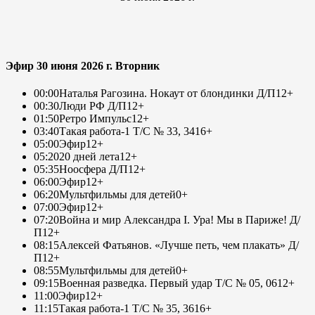
Эфир 30 июня 2026 г. Вторник
00:00
Наталья Рагозина. Нокаут от блондинки Д/П
12+
00:30
Люди РФ Д/П
12+
01:50
Ретро Импульс
12+
03:40
Такая работа-1 Т/С № 33, 34
16+
05:00
Эфир
12+
05:20
20 дней лета
12+
05:35
Ноосфера Д/П
12+
06:00
Эфир
12+
06:20
Мультфильмы для детей
0+
07:00
Эфир
12+
07:20
Война и мир Александра I. Ура! Мы в Париже! Д/
П
12+
08:15
Алексей Фатьянов. «Лучше петь, чем плакать» Д/
П
12+
08:55
Мультфильмы для детей
0+
09:15
Военная разведка. Первый удар Т/С № 05, 06
12+
11:00
Эфир
12+
11:15
Такая работа-1 Т/С № 35, 36
16+