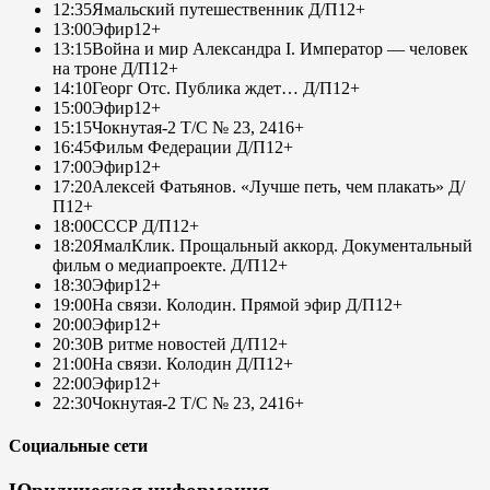
12:35
Ямальский путешественник Д/П
12+
13:00
Эфир
12+
13:15
Война и мир Александра I. Император — человек
на троне Д/П
12+
14:10
Георг Отс. Публика ждет… Д/П
12+
15:00
Эфир
12+
15:15
Чокнутая-2 Т/С № 23, 24
16+
16:45
Фильм Федерации Д/П
12+
17:00
Эфир
12+
17:20
Алексей Фатьянов. «Лучше петь, чем плакать» Д/
П
12+
18:00
СССР Д/П
12+
18:20
ЯмалКлик. Прощальный аккорд. Документальный
фильм о медиапроекте. Д/П
12+
18:30
Эфир
12+
19:00
На связи. Колодин. Прямой эфир Д/П
12+
20:00
Эфир
12+
20:30
В ритме новостей Д/П
12+
21:00
На связи. Колодин Д/П
12+
22:00
Эфир
12+
22:30
Чокнутая-2 Т/С № 23, 24
16+
Социальные сети