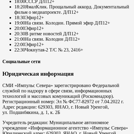
18:00
СССР Д/П
12+
18:20
ЯмалКлик. Прощальный аккорд. Документальный
фильм о медиапроекте. Д/П
12+
18:30
Эфир
12+
19:00
На связи. Колодин. Прямой эфир Д/П
12+
20:00
Эфир
12+
20:30
В ритме новостей Д/П
12+
21:00
На связи. Колодин Д/П
12+
22:00
Эфир
12+
22:30
Чокнутая-2 Т/С № 23, 24
16+
Социальные сети
Юридическая информация
СМИ «Импульс Севера» зарегистрировано Федеральной
службой по надзору в сфере связи, информационных
технологий и массовых комуникаций (Роскомнадзор).
Регистрационный номер: Эл № ФС77-82972 от 7.04.2022 г.
Адрес редакции: 629303, ЯНАО, г. Новый Уренгой,
ул. Подшибякина, д. 1, к. 2Б
Учредитель редакции: Муниципальное автономное
учреждение «Информационное агентство «Импульс Севера»
Юридический адрес: 629303, ЯНАО, г. Новый Уренгой,