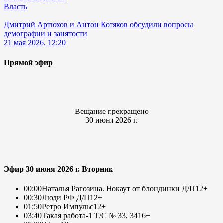
Власть
Дмитрий Артюхов и Антон Котяков обсудили вопросы
демографии и занятости
21 мая 2026, 12:20
Прямой эфир
Вещание прекращено
30 июня 2026 г.
Эфир 30 июня 2026 г. Вторник
00:00
Наталья Рагозина. Нокаут от блондинки Д/П
12+
00:30
Люди РФ Д/П
12+
01:50
Ретро Импульс
12+
03:40
Такая работа-1 Т/С № 33, 34
16+