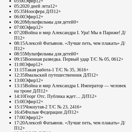
05:00
Эфир
12+
05:20
20 дней лета
12+
05:35
Ноосфера Д/П
12+
06:00
Эфир
12+
06:20
Мультфильмы для детей
0+
07:00
Эфир
12+
07:20
Война и мир Александра I. Ура! Мы в Париже! Д/
П
12+
08:15
Алексей Фатьянов. «Лучше петь, чем плакать» Д/
П
12+
08:55
Мультфильмы для детей
0+
09:15
Военная разведка. Первый удар Т/С № 05, 06
12+
11:00
Эфир
12+
11:15
Такая работа-1 Т/С № 35, 36
16+
12:35
Ямальский путешественник Д/П
12+
13:00
Эфир
12+
13:15
Война и мир Александра I. Император — человек
на троне Д/П
12+
14:10
Георг Отс. Публика ждет… Д/П
12+
15:00
Эфир
12+
15:15
Чокнутая-2 Т/С № 23, 24
16+
16:45
Фильм Федерации Д/П
12+
17:00
Эфир
12+
17:20
Алексей Фатьянов. «Лучше петь, чем плакать» Д/
П
12+