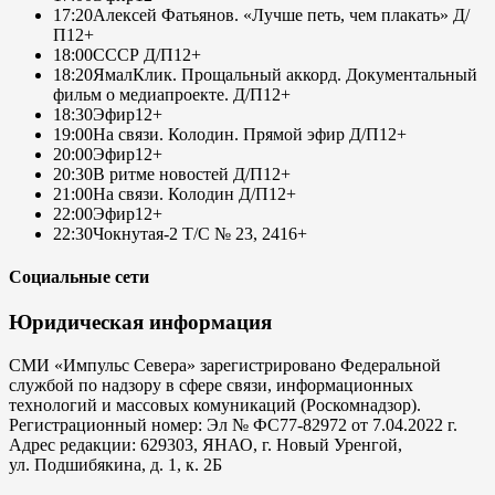
17:20
Алексей Фатьянов. «Лучше петь, чем плакать» Д/
П
12+
18:00
СССР Д/П
12+
18:20
ЯмалКлик. Прощальный аккорд. Документальный
фильм о медиапроекте. Д/П
12+
18:30
Эфир
12+
19:00
На связи. Колодин. Прямой эфир Д/П
12+
20:00
Эфир
12+
20:30
В ритме новостей Д/П
12+
21:00
На связи. Колодин Д/П
12+
22:00
Эфир
12+
22:30
Чокнутая-2 Т/С № 23, 24
16+
Социальные сети
Юридическая информация
СМИ «Импульс Севера» зарегистрировано Федеральной
службой по надзору в сфере связи, информационных
технологий и массовых комуникаций (Роскомнадзор).
Регистрационный номер: Эл № ФС77-82972 от 7.04.2022 г.
Адрес редакции: 629303, ЯНАО, г. Новый Уренгой,
ул. Подшибякина, д. 1, к. 2Б