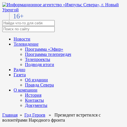
16+
Новости
Телевидение
Программа «Эфир»
Программа телепередач
Телепроекты
Подводя итоги
Радио
Газета
Об издании
Правда Севера
О компании
История
Контакты
Документы
Главная
»
Год Героев
» Президент встретился с
волонтёрами Народного фронта