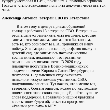
супруг участвовал в СВО, почти нет. С помощью сервисов
Госуслуг, стало возможным получить документ через два-три
часа.
Александр Антонов, ветеран СВО из Татарстана:
— В этом году в центре приема обращений
граждан работало 13 ветеранов СВО. Ветераны —
ребята целеустремленные, есть незрячие, которые
занимаются массажем, занимаются биатлоном,
есть те, кто собирают БПЛА, приближают нашу
победу. Я в Татарстане взял под шефство школу и
детский сад, где занимаюсь патриотическим
воспитанием, показываю, что травмы не
ограничивают возможности. В 2026 году
планирую поступать в Военно-медицинскую
академию имени Кирова в Санкт-Петербурге, на
психолога. В дальнейшем буду оказывать
психологическую помощь участникам СВО,
получившим ранения. Тут важно, что именно мы,
ветераны с боевым опытом, можем по-настоящему
понять состояние своих товарищей, найти нужные
слова поддержки. Параллельно нашим братским
коллективом будем обучаться на программе
«Равный равному» в МГУ.