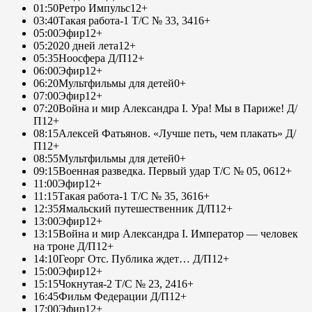
01:50
Ретро Импульс
12+
03:40
Такая работа-1 Т/С № 33, 34
16+
05:00
Эфир
12+
05:20
20 дней лета
12+
05:35
Ноосфера Д/П
12+
06:00
Эфир
12+
06:20
Мультфильмы для детей
0+
07:00
Эфир
12+
07:20
Война и мир Александра I. Ура! Мы в Париже! Д/
П
12+
08:15
Алексей Фатьянов. «Лучше петь, чем плакать» Д/
П
12+
08:55
Мультфильмы для детей
0+
09:15
Военная разведка. Первый удар Т/С № 05, 06
12+
11:00
Эфир
12+
11:15
Такая работа-1 Т/С № 35, 36
16+
12:35
Ямальский путешественник Д/П
12+
13:00
Эфир
12+
13:15
Война и мир Александра I. Император — человек
на троне Д/П
12+
14:10
Георг Отс. Публика ждет… Д/П
12+
15:00
Эфир
12+
15:15
Чокнутая-2 Т/С № 23, 24
16+
16:45
Фильм Федерации Д/П
12+
17:00
Эфир
12+