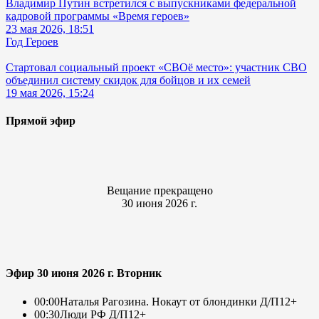
Владимир Путин встретился с выпускниками федеральной
кадровой программы «Время героев»
23 мая 2026, 18:51
Год Героев
Стартовал социальный проект «СВОё место»: участник СВО
объединил систему скидок для бойцов и их семей
19 мая 2026, 15:24
Прямой эфир
Вещание прекращено
30 июня 2026 г.
Эфир 30 июня 2026 г. Вторник
00:00
Наталья Рагозина. Нокаут от блондинки Д/П
12+
00:30
Люди РФ Д/П
12+