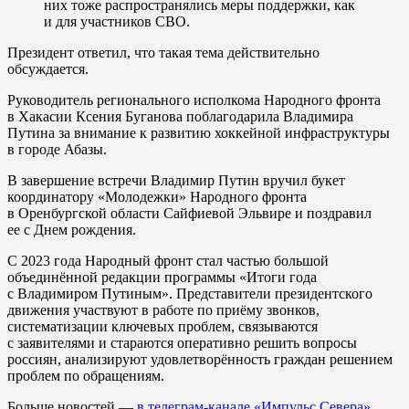
них тоже распространялись меры поддержки, как
и для участников СВО.
Президент ответил, что такая тема действительно
обсуждается.
Руководитель регионального исполкома Народного фронта
в Хакасии Ксения Буганова поблагодарила Владимира
Путина за внимание к развитию хоккейной инфраструктуры
в городе Абазы.
В завершение встречи Владимир Путин вручил букет
координатору «Молодежки» Народного фронта
в Оренбургской области Сайфиевой Эльвире и поздравил
ее с Днем рождения.
С 2023 года Народный фронт стал частью большой
объединённой редакции программы «Итоги года
с Владимиром Путиным». Представители президентского
движения участвуют в работе по приёму звонков,
систематизации ключевых проблем, связываются
с заявителями и стараются оперативно решить вопросы
россиян, анализируют удовлетворённость граждан решением
проблем по обращениям.
Больше новостей —
в телеграм-канале «Импульс Севера»
.