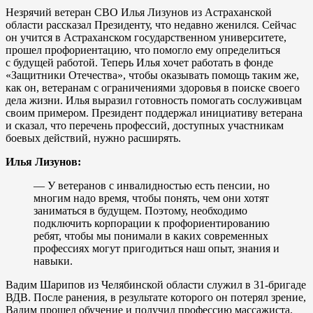
Незрячий ветеран СВО Илья Лизунов из Астраханской
области рассказал Президенту, что недавно женился. Сейчас
он учится в Астраханском государственном университете,
прошел профориентацию, что помогло ему определиться
с будущей работой. Теперь Илья хочет работать в фонде
«Защитники Отечества», чтобы оказывать помощь таким же,
как он, ветеранам с ограничениями здоровья в поиске своего
дела жизни. Илья выразил готовность помогать сослуживцам
своим примером. Президент поддержал инициативу ветерана
и сказал, что перечень профессий, доступных участникам
боевых действий, нужно расширять.
Илья Лизунов:
— У ветеранов с инвалидностью есть пенсии, но
многим надо время, чтобы понять, чем они хотят
заниматься в будущем. Поэтому, необходимо
подключить корпорации к профориентированию
ребят, чтобы мы понимали в каких современных
профессиях могут пригодиться наш опыт, знания и
навыки.
Вадим Шарипов из Челябинской области служил в 31-бригаде
ВДВ. После ранения, в результате которого он потерял зрение,
Вадим прошел обучение и получил профессию массажиста.