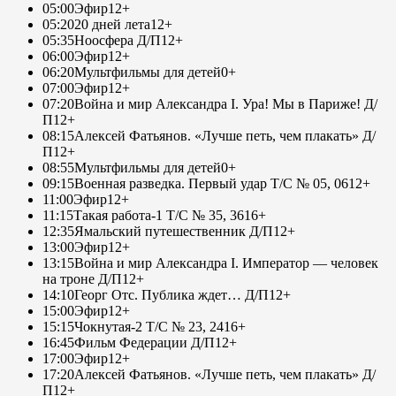
05:00
Эфир
12+
05:20
20 дней лета
12+
05:35
Ноосфера Д/П
12+
06:00
Эфир
12+
06:20
Мультфильмы для детей
0+
07:00
Эфир
12+
07:20
Война и мир Александра I. Ура! Мы в Париже! Д/
П
12+
08:15
Алексей Фатьянов. «Лучше петь, чем плакать» Д/
П
12+
08:55
Мультфильмы для детей
0+
09:15
Военная разведка. Первый удар Т/С № 05, 06
12+
11:00
Эфир
12+
11:15
Такая работа-1 Т/С № 35, 36
16+
12:35
Ямальский путешественник Д/П
12+
13:00
Эфир
12+
13:15
Война и мир Александра I. Император — человек
на троне Д/П
12+
14:10
Георг Отс. Публика ждет… Д/П
12+
15:00
Эфир
12+
15:15
Чокнутая-2 Т/С № 23, 24
16+
16:45
Фильм Федерации Д/П
12+
17:00
Эфир
12+
17:20
Алексей Фатьянов. «Лучше петь, чем плакать» Д/
П
12+