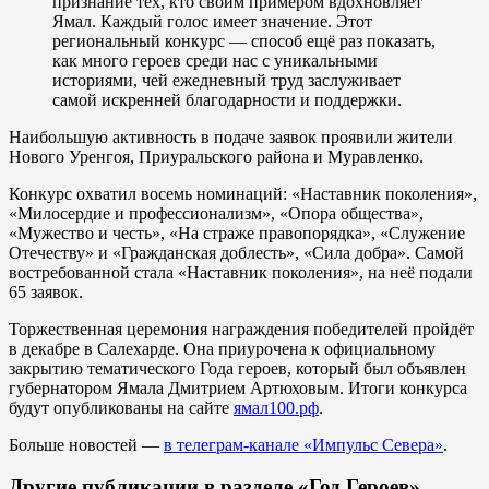
признание тех, кто своим примером вдохновляет
Ямал. Каждый голос имеет значение. Этот
региональный конкурс — способ ещё раз показать,
как много героев среди нас с уникальными
историями, чей ежедневный труд заслуживает
самой искренней благодарности и поддержки.
Наибольшую активность в подаче заявок проявили жители
Нового Уренгоя, Приуральского района и Муравленко.
Конкурс охватил восемь номинаций: «Наставник поколения»,
«Милосердие и профессионализм», «Опора общества»,
«Мужество и честь», «На страже правопорядка», «Служение
Отечеству» и «Гражданская доблесть», «Сила добра». Самой
востребованной стала «Наставник поколения», на неё подали
65 заявок.
Торжественная церемония награждения победителей пройдёт
в декабре в Салехарде. Она приурочена к официальному
закрытию тематического Года героев, который был объявлен
губернатором Ямала Дмитрием Артюховым. Итоги конкурса
будут опубликованы на сайте
ямал100.рф
.
Больше новостей —
в телеграм-канале «Импульс Севера»
.
Другие публикации в разделе «Год Героев»