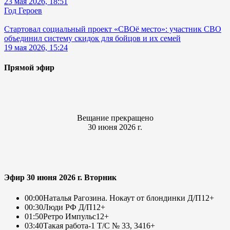
23 мая 2026, 18:51
Год Героев
Стартовал социальный проект «СВОё место»: участник СВО
объединил систему скидок для бойцов и их семей
19 мая 2026, 15:24
Прямой эфир
Вещание прекращено
30 июня 2026 г.
Эфир 30 июня 2026 г. Вторник
00:00
Наталья Рагозина. Нокаут от блондинки Д/П
12+
00:30
Люди РФ Д/П
12+
01:50
Ретро Импульс
12+
03:40
Такая работа-1 Т/С № 33, 34
16+