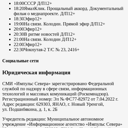
18:00
СССР Д/П
12+
18:20
ЯмалКлик. Прощальный аккорд. Документальный
фильм о медиапроекте. Д/П
12+
18:30
Эфир
12+
19:00
На связи. Колодин. Прямой эфир Д/П
12+
20:00
Эфир
12+
20:30
В ритме новостей Д/П
12+
21:00
На связи. Колодин Д/П
12+
22:00
Эфир
12+
22:30
Чокнутая-2 Т/С № 23, 24
16+
Социальные сети
Юридическая информация
СМИ «Импульс Севера» зарегистрировано Федеральной
службой по надзору в сфере связи, информационных
технологий и массовых комуникаций (Роскомнадзор).
Регистрационный номер: Эл № ФС77-82972 от 7.04.2022 г.
Адрес редакции: 629303, ЯНАО, г. Новый Уренгой,
ул. Подшибякина, д. 1, к. 2Б
Учредитель редакции: Муниципальное автономное
учреждение «Информационное агентство «Импульс Севера»