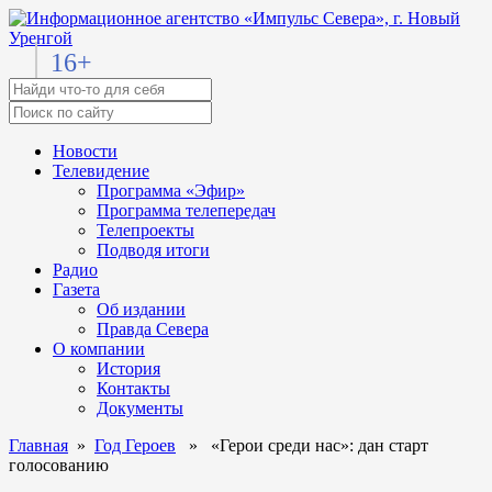
16+
Новости
Телевидение
Программа «Эфир»
Программа телепередач
Телепроекты
Подводя итоги
Радио
Газета
Об издании
Правда Севера
О компании
История
Контакты
Документы
Главная
»
Год Героев
» «Герои среди нас»: дан старт
голосованию