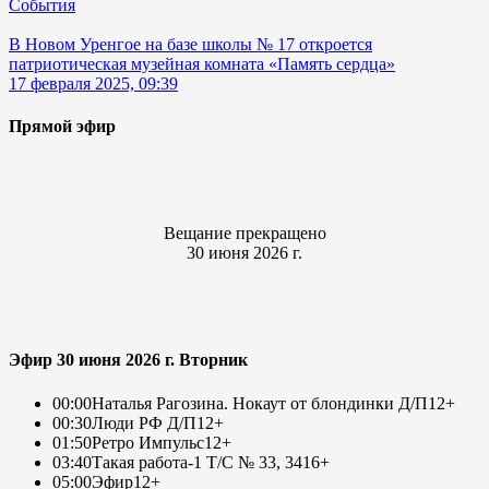
События
В Новом Уренгое на базе школы № 17 откроется
патриотическая музейная комната «Память сердца»
17 февраля 2025, 09:39
Прямой эфир
Вещание прекращено
30 июня 2026 г.
Эфир 30 июня 2026 г. Вторник
00:00
Наталья Рагозина. Нокаут от блондинки Д/П
12+
00:30
Люди РФ Д/П
12+
01:50
Ретро Импульс
12+
03:40
Такая работа-1 Т/С № 33, 34
16+
05:00
Эфир
12+