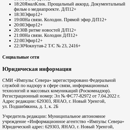
18:20
ЯмалКлик. Прощальный аккорд. Документальный
фильм о медиапроекте. Д/П
12+
18:30
Эфир
12+
19:00
На связи. Колодин. Прямой эфир Д/П
12+
20:00
Эфир
12+
20:30
В ритме новостей Д/П
12+
21:00
На связи. Колодин Д/П
12+
22:00
Эфир
12+
22:30
Чокнутая-2 Т/С № 23, 24
16+
Социальные сети
Юридическая информация
СМИ «Импульс Севера» зарегистрировано Федеральной
службой по надзору в сфере связи, информационных
технологий и массовых комуникаций (Роскомнадзор).
Регистрационный номер: Эл № ФС77-82972 от 7.04.2022 г.
Адрес редакции: 629303, ЯНАО, г. Новый Уренгой,
ул. Подшибякина, д. 1, к. 2Б
Учредитель редакции: Муниципальное автономное
учреждение «Информационное агентство «Импульс Севера»
Юридический адрес: 629303, ЯНАО, г. Новый Уренгой,