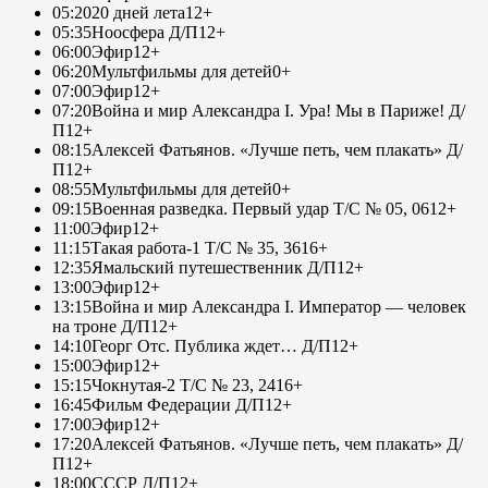
05:20
20 дней лета
12+
05:35
Ноосфера Д/П
12+
06:00
Эфир
12+
06:20
Мультфильмы для детей
0+
07:00
Эфир
12+
07:20
Война и мир Александра I. Ура! Мы в Париже! Д/
П
12+
08:15
Алексей Фатьянов. «Лучше петь, чем плакать» Д/
П
12+
08:55
Мультфильмы для детей
0+
09:15
Военная разведка. Первый удар Т/С № 05, 06
12+
11:00
Эфир
12+
11:15
Такая работа-1 Т/С № 35, 36
16+
12:35
Ямальский путешественник Д/П
12+
13:00
Эфир
12+
13:15
Война и мир Александра I. Император — человек
на троне Д/П
12+
14:10
Георг Отс. Публика ждет… Д/П
12+
15:00
Эфир
12+
15:15
Чокнутая-2 Т/С № 23, 24
16+
16:45
Фильм Федерации Д/П
12+
17:00
Эфир
12+
17:20
Алексей Фатьянов. «Лучше петь, чем плакать» Д/
П
12+
18:00
СССР Д/П
12+