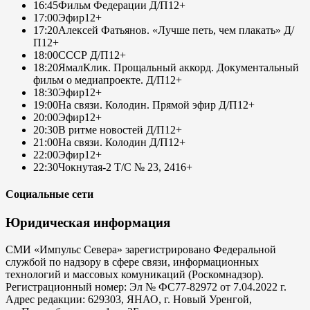
16:45
Фильм Федерации Д/П
12+
17:00
Эфир
12+
17:20
Алексей Фатьянов. «Лучше петь, чем плакать» Д/
П
12+
18:00
СССР Д/П
12+
18:20
ЯмалКлик. Прощальный аккорд. Документальный
фильм о медиапроекте. Д/П
12+
18:30
Эфир
12+
19:00
На связи. Колодин. Прямой эфир Д/П
12+
20:00
Эфир
12+
20:30
В ритме новостей Д/П
12+
21:00
На связи. Колодин Д/П
12+
22:00
Эфир
12+
22:30
Чокнутая-2 Т/С № 23, 24
16+
Социальные сети
Юридическая информация
СМИ «Импульс Севера» зарегистрировано Федеральной
службой по надзору в сфере связи, информационных
технологий и массовых комуникаций (Роскомнадзор).
Регистрационный номер: Эл № ФС77-82972 от 7.04.2022 г.
Адрес редакции: 629303, ЯНАО, г. Новый Уренгой,