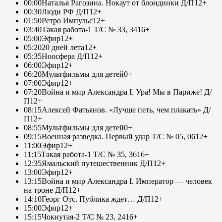
00:00
Наталья Рагозина. Нокаут от блондинки Д/П
12+
00:30
Люди РФ Д/П
12+
01:50
Ретро Импульс
12+
03:40
Такая работа-1 Т/С № 33, 34
16+
05:00
Эфир
12+
05:20
20 дней лета
12+
05:35
Ноосфера Д/П
12+
06:00
Эфир
12+
06:20
Мультфильмы для детей
0+
07:00
Эфир
12+
07:20
Война и мир Александра I. Ура! Мы в Париже! Д/
П
12+
08:15
Алексей Фатьянов. «Лучше петь, чем плакать» Д/
П
12+
08:55
Мультфильмы для детей
0+
09:15
Военная разведка. Первый удар Т/С № 05, 06
12+
11:00
Эфир
12+
11:15
Такая работа-1 Т/С № 35, 36
16+
12:35
Ямальский путешественник Д/П
12+
13:00
Эфир
12+
13:15
Война и мир Александра I. Император — человек
на троне Д/П
12+
14:10
Георг Отс. Публика ждет… Д/П
12+
15:00
Эфир
12+
15:15
Чокнутая-2 Т/С № 23, 24
16+