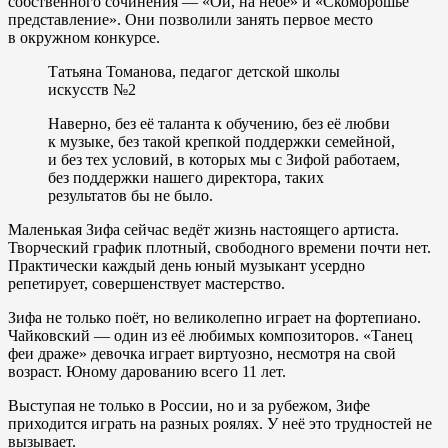
собственного сочинения — «Ой, на небе» и «Скоморошье
представление». Они позволили занять первое место
в окружном конкурсе.
Татьяна Томанова, педагог детской школы
искусств №2
Наверно, без её таланта к обучению, без её любви
к музыке, без такой крепкой поддержки семейной,
и без тех условий, в которых мы с Зифой работаем,
без поддержки нашего директора, таких
результатов бы не было.
Маленькая Зифа сейчас ведёт жизнь настоящего артиста.
Творческий график плотный, свободного времени почти нет.
Практически каждый день юный музыкант усердно
репетирует, совершенствует мастерство.
Зифа не только поёт, но великолепно играет на фортепиано.
Чайковский — один из её любимых композиторов. «Танец
феи драже» девочка играет виртуозно, несмотря на свой
возраст. Юному дарованию всего 11 лет.
Выступая не только в России, но и за рубежом, Зифе
приходится играть на разных роялях. У неё это трудностей не
вызывает.