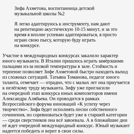
Зифа Ахметова, воспитанница детской
музыкальной школы №2
Я легко адаптируюсь к инструменту, нам дают
на репетицию акустическую 10-15 минут, и за это
время я вполне успеваю адаптироваться, я просто
играю свою пьесу, которую буду играть
на конкурсе.
Участие в международных конкурсах закалило характер
юного музыканта. В Италии пришлось играть замёрзшими
пальцами из-за низкой температуры в зале. Стойкость и
терпение позволяет Зифе Ахметовой быстро находить выход
из сложных ситуаций. Татьяна Томанова, педагог юного
таланта, отмечает — отрадно, что с малых лет она приучается
к нелёгкому труду музыканта. Зифу уже пригласили
на очередной этап конкурса юных композиторов имени
Александра Алябьева. Он проводится в рамках
Всероссийского форума инноваций «К успеху через
творчество». Зифа будет исполнять песни собственного
сочинения, но соревноваться будет уже в старшей категории
— среди сверстников она всё завоевала. А в ближайшие дни
её ждет очередной международный конкурс. Юный музыкант
надеется победить и верит в свои силы.