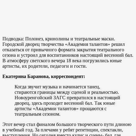
Подводка: Полонез, кринолины и театральные маски.
Городской дворец творчества «Академия талантов» решил
отказаться от привычного формата закрытия театрального
сезона и устроил для воспитанников настоящий весенний бал.
В атмосферу светского вечера 18 века погрузились юные
артисты, их родители, педагоги и гости.
Екатерина Баранова, корреспондент:
Когда звучит музыка и начинается танец,
стираются границы между сценой и реальностью.
Новоуренгойский ЗАГС превратился в настоящий
дворец, здесь проходит весенний бал. Так юные
артисты «Академии талантов» прощаются с
театральным сезоном.
Этот вечер стал финалом большого творческого пути длиною
в учебный год. За плечами у ребят репетиции, спектакли,
выступления. Но сегодня вместо кулис и сцены- бал, где