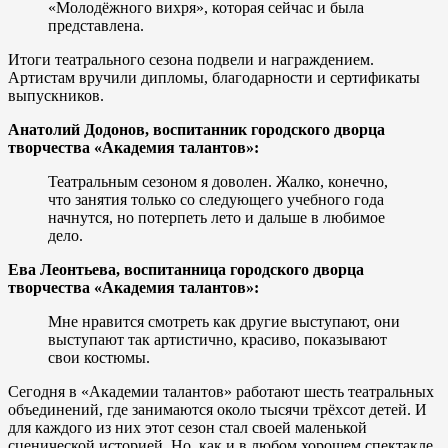
«Молодёжного вихря», которая сейчас и была
представлена.
Итоги театрального сезона подвели и награждением.
Артистам вручили дипломы, благодарности и сертификаты
выпускников.
Анатолий Додонов, воспитанник городского дворца
творчества «Академия талантов»:
Театральным сезоном я доволен. Жалко, конечно,
что занятия только со следующего учебного года
начнутся, но потерпеть лето и дальше в любимое
дело.
Ева Леонтьева, воспитанница городского дворца
творчества «Академия талантов»:
Мне нравится смотреть как другие выступают, они
выступают так артистично, красиво, показывают
свои костюмы.
Сегодня в «Академии талантов» работают шесть театральных
объединений, где занимаются около тысячи трёхсот детей. И
для каждого из них этот сезон стал своей маленькой
сценической историей. Но, как и в любом хорошем спектакле,