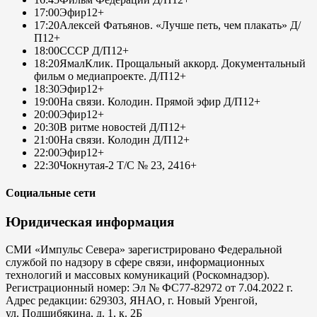
17:00
Эфир
12+
17:20
Алексей Фатьянов. «Лучше петь, чем плакать» Д/
П
12+
18:00
СССР Д/П
12+
18:20
ЯмалКлик. Прощальный аккорд. Документальный
фильм о медиапроекте. Д/П
12+
18:30
Эфир
12+
19:00
На связи. Колодин. Прямой эфир Д/П
12+
20:00
Эфир
12+
20:30
В ритме новостей Д/П
12+
21:00
На связи. Колодин Д/П
12+
22:00
Эфир
12+
22:30
Чокнутая-2 Т/С № 23, 24
16+
Социальные сети
Юридическая информация
СМИ «Импульс Севера» зарегистрировано Федеральной
службой по надзору в сфере связи, информационных
технологий и массовых комуникаций (Роскомнадзор).
Регистрационный номер: Эл № ФС77-82972 от 7.04.2022 г.
Адрес редакции: 629303, ЯНАО, г. Новый Уренгой,
ул. Подшибякина, д. 1, к. 2Б