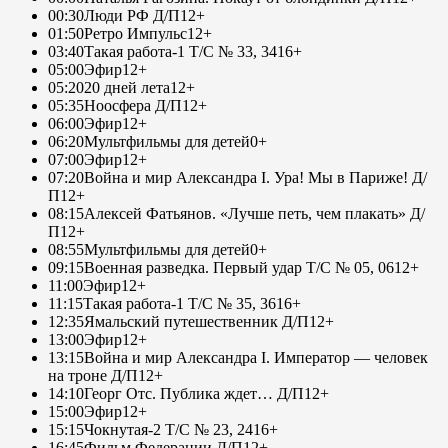
00:30
Люди РФ Д/П
12+
01:50
Ретро Импульс
12+
03:40
Такая работа-1 Т/С № 33, 34
16+
05:00
Эфир
12+
05:20
20 дней лета
12+
05:35
Ноосфера Д/П
12+
06:00
Эфир
12+
06:20
Мультфильмы для детей
0+
07:00
Эфир
12+
07:20
Война и мир Александра I. Ура! Мы в Париже! Д/
П
12+
08:15
Алексей Фатьянов. «Лучше петь, чем плакать» Д/
П
12+
08:55
Мультфильмы для детей
0+
09:15
Военная разведка. Первый удар Т/С № 05, 06
12+
11:00
Эфир
12+
11:15
Такая работа-1 Т/С № 35, 36
16+
12:35
Ямальский путешественник Д/П
12+
13:00
Эфир
12+
13:15
Война и мир Александра I. Император — человек
на троне Д/П
12+
14:10
Георг Отс. Публика ждет… Д/П
12+
15:00
Эфир
12+
15:15
Чокнутая-2 Т/С № 23, 24
16+
16:45
Фильм Федерации Д/П
12+